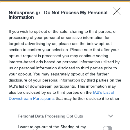
Παράλληλη Πολιτιστική Εκδήλωση
Notospress.gr -
Do Not Process My Personal
Σάββατο 7 & Κυριακή 8 Σεπτεμβρίου θα
Information
προβάλλεται το ντοκιμαντέρ του Θόδωρου
If you wish to opt-out of the sale, sharing to third parties, or
Μαραγκού “ Η ζωή και το έργο του Φωτογράφου
processing of your personal or sensitive information for
Πάνου Ηλιόπουλου”
targeted advertising by us, please use the below opt-out
section to confirm your selection. Please note that after your
Χώρος Προβολής Μουσείο Πάνου & Ηλία
opt-out request is processed you may continue seeing
Ηλιόπουλου, Ζαχαριανών 11 Φιλιατρά. Ώρα
interest-based ads based on personal information utilized by
us or personal information disclosed to third parties prior to
Έναρξης 21:30
your opt-out. You may separately opt-out of the further
disclosure of your personal information by third parties on the
Κατά την διάρκεια όλης της έκθεσης Agrovision
IAB’s list of downstream participants. This information may
το Μουσείο Πάνου & Ηλία Ηλιόπουλου θα είναι
also be disclosed by us to third parties on the
IAB’s List of
Downstream Participants
that may further disclose it to other
ανοιχτό στο κοινό από τις 18:00 - 21:00. Η
third parties.
Είσοδος στο Μουσείο και στην προβολή του
ντοκιμαντέρ είναι ελεύθερη.
Personal Data Processing Opt Outs
I want to opt-out of the Sharing of my
Το
notospress.
gr είναι χορηγός επικοινωνίας.