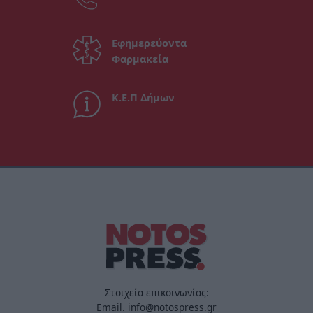
Εφημερεύοντα
Φαρμακεία
Κ.Ε.Π Δήμων
Στοιχεία επικοινωνίας:
Email. info@notospress.gr