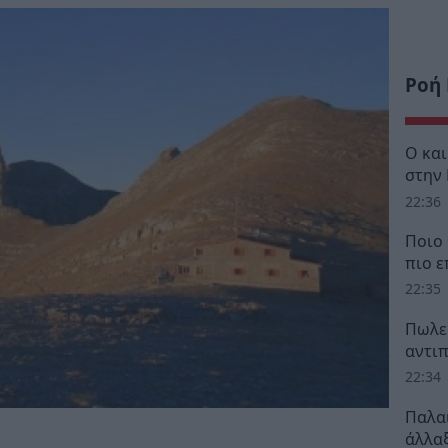
Ροή
Ο κα
στην
22:36
Ποιο 
πιο ε
22:35
Πωλεί
αντι
22:34
Παλα
άλλαξ