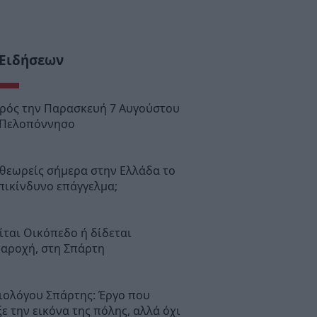
 Ειδήσεων
ιρός την Παρασκευή 7 Αυγούστου
 Πελοπόννησο
θεωρείς σήμερα στην Ελλάδα το
πικίνδυνο επάγγελμα;
ται Οικόπεδο ή δίδεται
παροχή, στη Σπάρτη
ιολόγου Σπάρτης: Έργο που
ε την εικόνα της πόλης, αλλά όχι