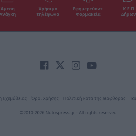
Άμεση
Χρήσιμα
Εφημερεύοντα
Κ.Ε.Π
Ανάγκη
τηλέφωνα
Φαρμακεία
Δήμων
r
η Εχεμύθειας
Όροι Χρήσης
Πολιτική κατά της Διαφθοράς
Τα
©2010-2026 Notospress.gr - All rights reserved