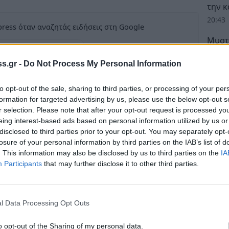
την 
20:43
ress όταν αναζητάς ειδήσεις στη Google
Μυστρ
ως προτιμώμενη πηγή
έγκλη
λέσματα της Google
ρεπορ
s.gr -
Do Not Process My Personal Information
20:27
to opt-out of the sale, sharing to third parties, or processing of your per
formation for targeted advertising by us, please use the below opt-out s
Δ
r selection. Please note that after your opt-out request is processed y
eing interest-based ads based on personal information utilized by us or
ος (Ε.Ο.Σ.) Σπάρτης πραγματοποιεί, από
disclosed to third parties prior to your opt-out. You may separately opt-
losure of your personal information by third parties on the IAB’s list of
υθικό βουνό του Ολύμπου, το τριήμερο 13-15
. This information may also be disclosed by us to third parties on the
IA
Participants
that may further disclose it to other third parties.
Ελλάδας (2.917μ.), δίνει την ευκαιρία για
αλλά και την απίστευτη φυσική ομορφιά των
l Data Processing Opt Outs
μέλη και τους φίλους του σε μια
ρο βουνό της χώρας. Το ταξίδι θα
o opt-out of the Sharing of my personal data.