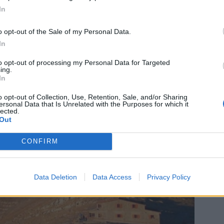
είο «Σκούρος». Αναχώρηση την Παρασκευή 13
In
o opt-out of the Sale of my Personal Data.
In
στο συντονιστή Παναγιώτη Παππά (τηλ.
to opt-out of processing my Personal Data for Targeted
ing.
In
o opt-out of Collection, Use, Retention, Sale, and/or Sharing
ersonal Data that Is Unrelated with the Purposes for which it
lected.
Out
CONFIRM
Data Deletion
Data Access
Privacy Policy