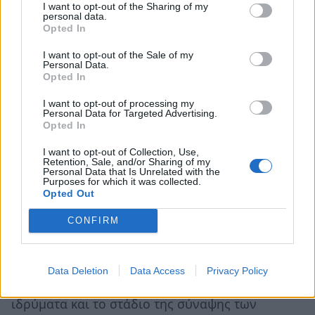
πρόσβαση σε χρηματοδότηση με ευνοϊκούς
I want to opt-out of the Sharing of my
personal data.
όρους όπως μειωμένες απαιτήσεις για
Opted In
εξασφαλίσεις (εγγυήσεις), χαμηλότερο ύψος
I want to opt-out of the Sale of my
Personal Data.
επιτοκίων και μεγαλύτερες περιόδους
Opted In
αποπληρωμής.
I want to opt-out of processing my
Το Πρόγραμμα Αγροτικής Ανάπτυξης θα
Personal Data for Targeted Advertising.
συνεισφέρει στο εργαλείο αυτό 80 εκατομμύρια
Opted In
ευρώ ως παροχή εγγυήσεων για κάλυψη νέων
I want to opt-out of Collection, Use,
Retention, Sale, and/or Sharing of my
δανείων από 10.000 ευρώ και πάνω. Αναμένεται
Personal Data that Is Unrelated with the
Purposes for which it was collected.
ότι το συνολικό ύψος των κεφαλαίων τα οποία
Opted Out
θα διατεθούν (μόχλευση) θα ανέλθουν στα 400
CONFIRM
εκατομμύρια ευρώ.
Το χρονοδιάγραμμα υλοποίησης περιλαμβάνει
δύο ακόμη στάδια: Το στάδιο της πρόσκλησης
Data Deletion
Data Access
Privacy Policy
εκδήλωσης ενδιαφέροντος από τα πιστωτικά
ιδρύματα και το στάδιο της σύναψης των