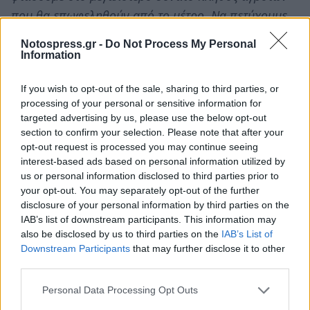
που θα επωφεληθούν από το μέτρο. Να πετύχουμε
το μεγαλύτερο δυνατό ποσό, τη μεγαλύτερη δυνατή
Notospress.gr -
Do Not Process My Personal
απορρόφηση των δανείων και επιπλέον είναι
Information
σημαντικό οι όροι να είναι οι πλέον ευνοϊκοί που θα
If you wish to opt-out of the sale, sharing to third parties, or
προσφέρουν οι ενδιάμεσοι στους τελικούς
processing of your personal or sensitive information for
δικαιούχους, τους αγρότες, όσον αφορά τα επιτόκια,
targeted advertising by us, please use the below opt-out
τις μεγαλύτερες περιόδους αποπληρωμής διάρκεια
section to confirm your selection. Please note that after your
opt-out request is processed you may continue seeing
αλλά και τις μικρότερες απαιτούμενες επενδύσεις.
interest-based ads based on personal information utilized by
Είναι κάτι το οποίο θα επιτηρεί αυστηρά το
us or personal information disclosed to third parties prior to
Ευρωπαϊκό Ταμείο Επενδύσεων».
your opt-out. You may separately opt-out of the further
disclosure of your personal information by third parties on the
Το συγκεκριμένο χρηματοδοτικό εργαλείο
IAB’s list of downstream participants. This information may
also be disclosed by us to third parties on the
IAB’s List of
παρέχει, με πόρους του ΠΑΑ, κάλυψη ενός
Downstream Participants
that may further disclose it to other
σημαντικού μέρους του κινδύνου ενός
third parties.
χαρτοφυλακίου δανείων ώστε οι τελικοί
Personal Data Processing Opt Outs
αποδέκτες, δηλαδή οι παραγωγοί, να έχουν