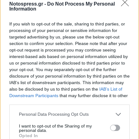
Notospress.gr -
Do Not Process My Personal
Μαραγκού “ Η ζωή και το έργο του Φωτογράφου
Information
Πάνου Ηλιόπουλου”
If you wish to opt-out of the sale, sharing to third parties, or
Χώρος Προβολής Μουσείο Πάνου & Ηλία
processing of your personal or sensitive information for
Ηλιόπουλου, Ζαχαριανών 11 Φιλιατρά. Ώρα
targeted advertising by us, please use the below opt-out
section to confirm your selection. Please note that after your
Έναρξης 21:30
opt-out request is processed you may continue seeing
interest-based ads based on personal information utilized by
Κατά την διάρκεια όλης της έκθεσης Agrovision
us or personal information disclosed to third parties prior to
το Μουσείο Πάνου & Ηλία Ηλιόπουλου θα είναι
your opt-out. You may separately opt-out of the further
ανοιχτό στο κοινό από τις 18:00 - 21:00. Η
disclosure of your personal information by third parties on the
IAB’s list of downstream participants. This information may
Είσοδος στο Μουσείο και στην προβολή του
also be disclosed by us to third parties on the
IAB’s List of
ντοκιμαντέρ είναι ελεύθερη.
Downstream Participants
that may further disclose it to other
third parties.
Το notospress.gr είναι χορηγός επικοινωνίας.
Personal Data Processing Opt Outs
I want to opt-out of the Sharing of my
personal data.
TAGS:
AGROVISION
ΦΙΛΙΑΤΡΑ
ΑΓΡΟΤΕΣ
Opted In