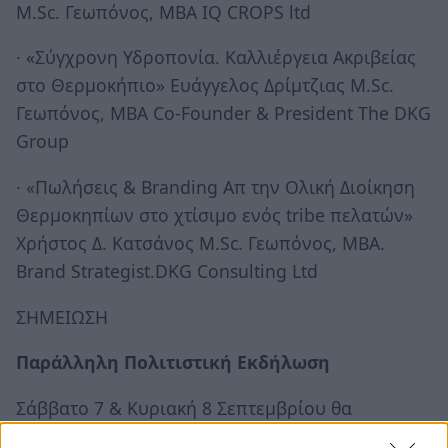
Μ.Sc. Γεωπόνος, ΜΒΑ IQ CROPS ltd
· «Σύγχρονη Υδροπονία. Καλλιέργεια Ακριβείας
στο Θερμοκήπιο» Ευάγγελος Δρίμτζιας Μ.Sc.
Γεωπόνος, ΜΒΑ Co-Founder & President The DKG
Group
· «Πωλήσεις & Branding Απ την Ολική Διοίκηση
Θερμοκηπίων στο χτίσιμο ενός tribe πελατών»
Χρήστος Δ. Κατσάνος Μ.Sc. Γεωπόνος, ΜΒΑ.
Brand Strategist.DKG Consulting Ltd
ΣΗΜΕΙΩΣΗ
Παράλληλη Πολιτιστική Εκδήλωση
Σάββατο 7 & Κυριακή 8 Σεπτεμβρίου θα
προβάλλεται το ντοκιμαντέρ του Θόδωρου