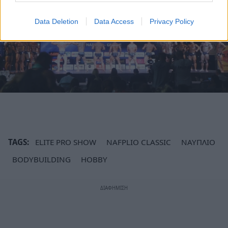
Data Deletion
Data Access
Privacy Policy
TAGS:
ELITE PRO SHOW
NAFPLIO CLASSIC
ΝΑΥΠΛΙΟ
BODYBUILDING
HOBBY