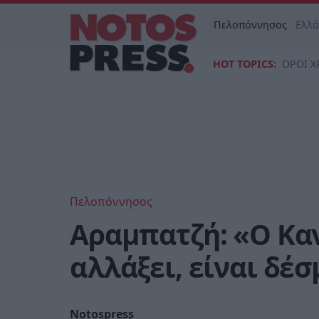
Πελοπόννησος
Ελλ
HOT TOPICS:
ΟΡΟΙ Χ
Πελοπόννησος
Αραμπατζή: «Ο Καν
αλλάξει, είναι δέ
Notospress