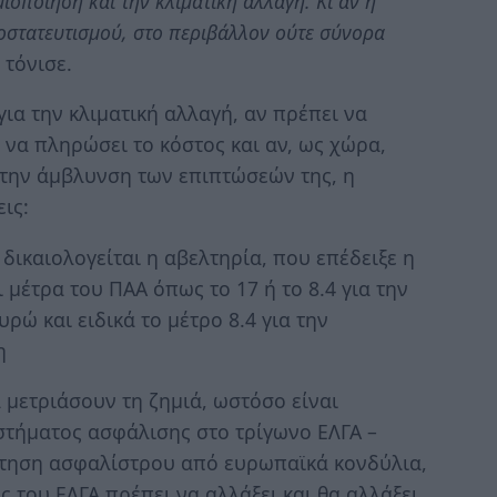
οποίηση και την κλιματική αλλαγή. Κι αν η
οστατευτισμού, στο περιβάλλον ούτε σύνορα
τόνισε.
α την κλιματική αλλαγή, αν πρέπει να
 να πληρώσει το κόστος και αν, ως χώρα,
την άμβλυνση των επιπτώσεών της, η
ις:
 δικαιολογείται η αβελτηρία, που επέδειξε η
έτρα του ΠΑΑ όπως το 17 ή το 8.4 για την
ώ και ειδικά το μέτρο 8.4 για την
η
 μετριάσουν τη ζημιά, ωστόσο είναι
τήματος ασφάλισης στο τρίγωνο ΕΛΓΑ –
δότηση ασφαλίστρου από ευρωπαϊκά κονδύλια,
ς του ΕΛΓΑ πρέπει να αλλάξει και θα αλλάξει