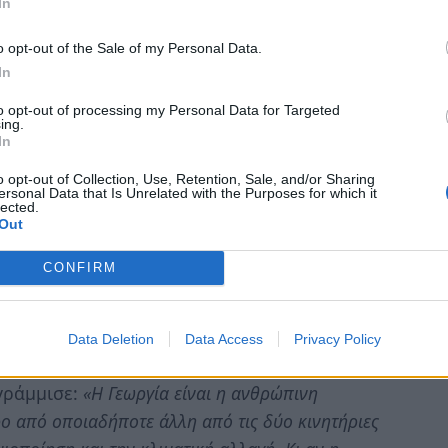
In
ροφήσεις –σήμερα, εν έτει 2019- κάτω του 15%,
αλείων».
o opt-out of the Sale of my Personal Data.
In
ογράψει, μόλις προχθές, με διαδικασίες fast
to opt-out of processing my Personal Data for Targeted
ήσεων Αγροτικής Ανάπτυξης με το Ευρωπαϊκό
ing.
In
α θα έπρεπε η χώρα να υπογράφει συμβάσεις με
…»
σημείωσε η κ. Αραμπατζή, τονίζοντας πως
o opt-out of Collection, Use, Retention, Sale, and/or Sharing
ersonal Data that Is Unrelated with the Purposes for which it
α να μην χαθούν άλλες ευκαιρίες:
«Προέρχομαι
lected.
Out
ρες και γνωρίζω και από τις περιοδείες μου τα
χης Αγροτικής Ανάπτυξης, πως οι παραγωγοί είναι
CONFIRM
ητα, για να γίνουν πιο ανταγωνιστικοί».
ς στην Αλιεία, τη Γεωργία και την
Data Deletion
Data Access
Privacy Policy
ς αυτές γίνονται όλο και πιο αισθητές στην
γράμμισε:
«Η Γεωργία είναι η ανθρώπινη
ο από οποιαδήποτε άλλη από τις δύο κινητήριες