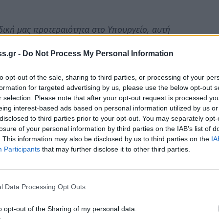
 δική μας προτεραιότητα στο Υπουργείο, αυτή
 κ. Μάκη Βορίδη και του ίδιου του
s.gr -
Do Not Process My Personal Information
ιατροφικού τομέα, με επιχειρηματικό και
ρα, αξιοποίηση του κοινοτικού κεκτημένου για
to opt-out of the sale, sharing to third parties, or processing of your per
τους εισοδήματος των Ελλήνων αγροτών,
formation for targeted advertising by us, please use the below opt-out s
φαση ότι ισχυρός αγροδιατροφικός τομέας
r selection. Please note that after your opt-out request is processed y
eing interest-based ads based on personal information utilized by us or
οικονομία αλλά και κοινωνία, αφού διατηρεί
disclosed to third parties prior to your opt-out. You may separately opt-
ων εθνικά ευαίσθητων περιοχών.
losure of your personal information by third parties on the IAB’s list of
. This information may also be disclosed by us to third parties on the
IA
ξανά ανταγωνιστική, μετά την «επίθεση» που
Participants
that may further disclose it to other third parties.
ωτική φορολόγηση, την εκτίναξη των
όστους παραγωγής, την πιστωτική ασφυξία, την
ιση των πόρων του ΠΑΑ (το μέτρο 17, για την
l Data Processing Opt Outs
τώπιση των κινδύνων από την κλιματική αλλαγή,
o opt-out of the Sharing of my personal data.
δυνη υπο-αξιοποίηση του Επιχειρησιακού