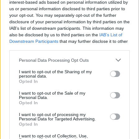
interest-based ads based on personal information utilized by
Ακόμα πιο αγωνιώδη πράγματα - όχι πάντα
us or personal information disclosed to third parties prior to
επαρκή - έχουν γίνει για τα μηχανήματα και το
your opt-out. You may separately opt-out of the further
προσωπικό του Νοσοκομείου από τους
disclosure of your personal information by third parties on the
IAB’s list of downstream participants. This information may
Προέδρους – Διοικητές.
also be disclosed by us to third parties on the
IAB’s List of
Downstream Participants
that may further disclose it to other
ΝοtosFlashBack
third parties.
Personal Data Processing Opt Outs
I want to opt-out of the Sharing of my
personal data.
Opted In
I want to opt-out of the Sale of my
Personal Data.
Opted In
I want to opt-out of processing my
Personal Data for Targeted Advertising.
Opted In
I want to opt-out of Collection, Use,