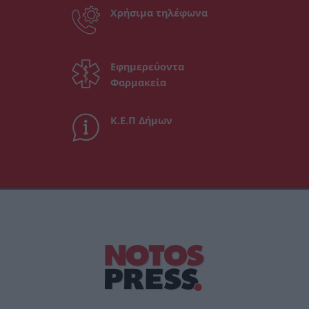
Χρήσιμα τηλέφωνα
Εφημερεύοντα
Φαρμακεία
Κ.Ε.Π Δήμων