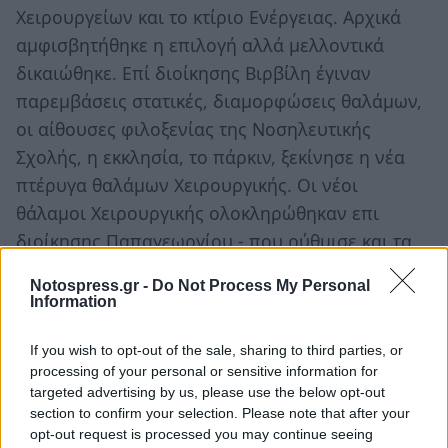
Χειρουργείων και το κτίριο Ενέργειας. Αρχικά
αμφισβητήθηκε η επιλογή αλλά μελλοντικά
δικαιώθηκε. Επί διοίκησης Βιρβίλη έγιναν
παρεμβάσεις στατικές, διαμορφώσεις θαλάμων,
οι αίθουσες φιλοξενίας της Νοσηλευτικής
Σχολής, η εκκλησία, το πάρκιν, ξεκίνησε η νέα
πτέρυγα θαλάμων Χειρουργικής. Οι νέοι
θάλαμοι Χειρουργικής ολοκληρώθηκαν επι
διοίκησης Παπαγεωργίου - που ρύθμισε και τα
οικονομικά - και Κουφού και συνδέθηκαν –
Notospress.gr -
Do Not Process My Personal
εξοπλίστηκαν – λειτούργησαν επί Διοικητή
Information
Μπότσιου. Σήμερα γίνεται λόγος για κατασκευή
νέου Νοσοκομείου στον ελεύθερο χώρο του
If you wish to opt-out of the sale, sharing to third parties, or
processing of your personal or sensitive information for
οικοπέδου 40 στρεμμάτων του Νοσοκομείου.
targeted advertising by us, please use the below opt-out
Άραγε το παλαιό κτίριο θα κατεδαφιστεί ή θα
section to confirm your selection. Please note that after your
διατηρηθεί;
opt-out request is processed you may continue seeing