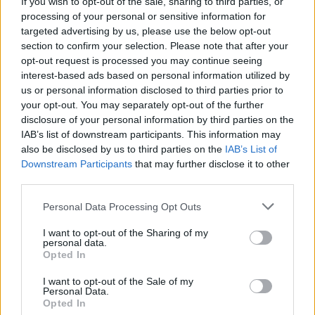
If you wish to opt-out of the sale, sharing to third parties, or
τον σχολικό εκφοβισμό
processing of your personal or sensitive information for
targeted advertising by us, please use the below opt-out
05/08/2026 18:04
section to confirm your selection. Please note that after your
opt-out request is processed you may continue seeing
interest-based ads based on personal information utilized by
us or personal information disclosed to third parties prior to
your opt-out. You may separately opt-out of the further
disclosure of your personal information by third parties on the
IAB’s list of downstream participants. This information may
also be disclosed by us to third parties on the
IAB’s List of
Downstream Participants
that may further disclose it to other
third parties.
Personal Data Processing Opt Outs
I want to opt-out of the Sharing of my
personal data.
Δυναμική και ανοδική πορεία για το Τμήμα
Opted In
Ψηφιακών Συστημάτων στις Πανελλαδικές –
I want to opt-out of the Sale of my
Δείτε γιατί
Personal Data.
Opted In
25/07/2026 09:07