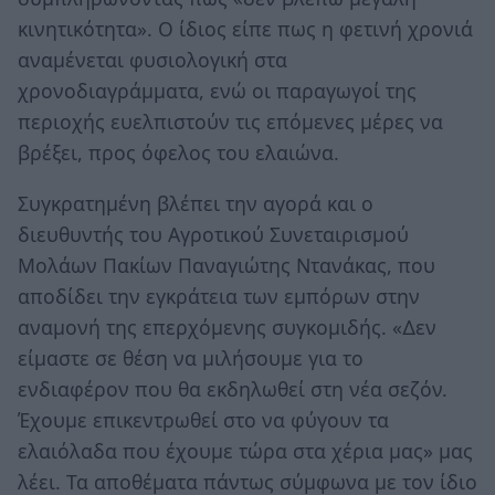
κινητικότητα». Ο ίδιος είπε πως η φετινή χρονιά
αναµένεται φυσιολογική στα
χρονοδιαγράµµατα, ενώ οι παραγωγοί της
περιοχής ευελπιστούν τις επόµενες µέρες να
βρέξει, προς όφελος του ελαιώνα.
Συγκρατηµένη βλέπει την αγορά και ο
διευθυντής του Αγροτικού Συνεταιρισµού
Μολάων Πακίων Παναγιώτης Ντανάκας, που
αποδίδει την εγκράτεια των εµπόρων στην
αναµονή της επερχόµενης συγκοµιδής. «∆εν
είµαστε σε θέση να µιλήσουµε για το
ενδιαφέρον που θα εκδηλωθεί στη νέα σεζόν.
Έχουµε επικεντρωθεί στο να φύγουν τα
ελαιόλαδα που έχουµε τώρα στα χέρια µας» µας
λέει. Τα αποθέµατα πάντως σύµφωνα µε τον ίδιο