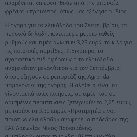
αναμένεται να ευνοηθούν από την απουσία
φρέσκου προϊόντος, όπως μας εξήγησε ο ίδιος.
Η αγορά για τα ελαιόλαδα του Σεπτεµβρίου, τα
περσινά δηλαδή, κινείται µε µετριοπαθείς
ρυθµούς και τιµές άνω των 3,25 ευρώ το κιλό για
τις ποιοτικές παρτίδες. Ειδικότερα, το
αγοραστικό ενδιαφέρον για το ελαιόλαδο
αναµενόταν µεγαλύτερο για τον Σεπτέµβριο,
όπως εξηγούν σε ρεπορτάζ της Agrenda
παράγοντες της αγοράς. Η αλήθεια είναι ότι
γίνονται κάποιες κινήσεις, σε τιµές που σε
ορισµένες περιπτώσεις ξεπερνούν τα 2,25 ευρώ,
µε ταβάνι τα 3,30 ευρώ. «Προτιµητέα είναι
ποιοτικά ελαιόλαδα» αναφέρει ο πρόεδρος της
ΕΑΣ Λακωνίας Νίκος Προκοβάκης,
συµπληρώνοντας πως «δεν βλέπω µεγάλη