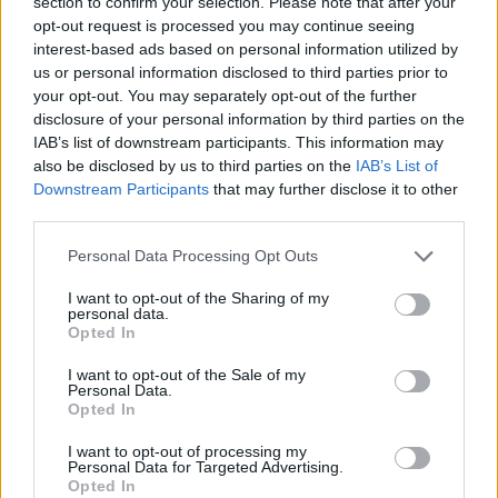
πρόσφατη ετήσια εκκαθάρισή του πλήρωσε όλο
section to confirm your selection. Please note that after your
opt-out request is processed you may continue seeing
το προϊόν των συνεταίρων του.
interest-based ads based on personal information utilized by
us or personal information disclosed to third parties prior to
Πηγή: agronews.gr
your opt-out. You may separately opt-out of the further
disclosure of your personal information by third parties on the
IAB’s list of downstream participants. This information may
also be disclosed by us to third parties on the
IAB’s List of
TAGS:
ΑΓΡΟΤΙΚΑ
Downstream Participants
that may further disclose it to other
third parties.
Personal Data Processing Opt Outs
I want to opt-out of the Sharing of my
personal data.
Opted In
I want to opt-out of the Sale of my
Personal Data.
Opted In
I want to opt-out of processing my
Personal Data for Targeted Advertising.
Opted In