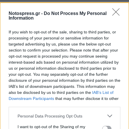
Notospress.gr -
Do Not Process My Personal
Information
If you wish to opt-out of the sale, sharing to third parties, or
processing of your personal or sensitive information for
targeted advertising by us, please use the below opt-out
section to confirm your selection. Please note that after your
opt-out request is processed you may continue seeing
interest-based ads based on personal information utilized by
us or personal information disclosed to third parties prior to
your opt-out. You may separately opt-out of the further
disclosure of your personal information by third parties on the
Θλίψη στην Πάτρα: Πέθανε στο Νοσοκομείο
IAB’s list of downstream participants. This information may
«Άγιος Ανδρέας» βρέφος μόλις 8 ημερών
also be disclosed by us to third parties on the
IAB’s List of
08/08/2026 09:34
Downstream Participants
that may further disclose it to other
third parties.
Personal Data Processing Opt Outs
I want to opt-out of the Sharing of my