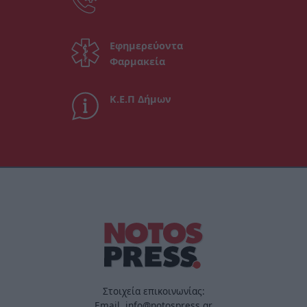
Εφημερεύοντα
Φαρμακεία
Κ.Ε.Π Δήμων
Στοιχεία επικοινωνίας:
Email. info@notospress.gr