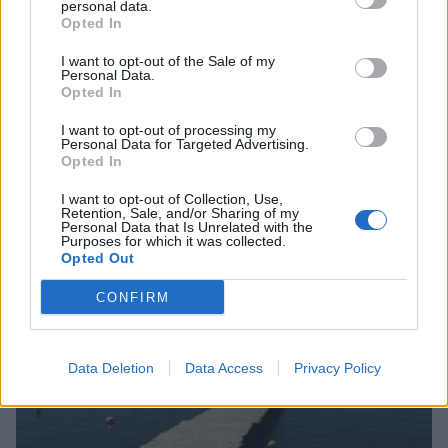
personal data.
Opted In
I want to opt-out of the Sale of my
Personal Data.
Opted In
I want to opt-out of processing my
Personal Data for Targeted Advertising.
Opted In
I want to opt-out of Collection, Use,
Τι προβάλλουν τα Cinema σε επτά πόλεις της
Retention, Sale, and/or Sharing of my
Πελοποννήσου
Personal Data that Is Unrelated with the
Purposes for which it was collected.
06/08/2026 15:12
Opted Out
CONFIRM
Data Deletion
Data Access
Privacy Policy