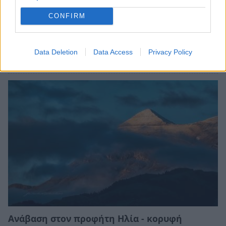
CONFIRM
Ο Όλυμπος ανακηρύχθηκε Μνημείο
Παγκόσμιας Κληρονομιάς της UNESCO
Data Deletion
Data Access
Privacy Policy
26/07/2026 10:53
Ανάβαση στον προφήτη Ηλία - κορυφή