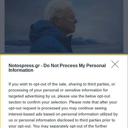
Κυπαρισσία: Open Air προβολή του
βραβευμένου ντοκιμαντέρ «Ocean with David
Notospress.gr -
Do Not Process My Personal
Information
Attenborough»
04/08/2026 11:36
If you wish to opt-out of the sale, sharing to third parties, or
processing of your personal or sensitive information for
targeted advertising by us, please use the below opt-out
section to confirm your selection. Please note that after your
opt-out request is processed you may continue seeing
interest-based ads based on personal information utilized by
us or personal information disclosed to third parties prior to
your opt-out. You may separately opt-out of the further