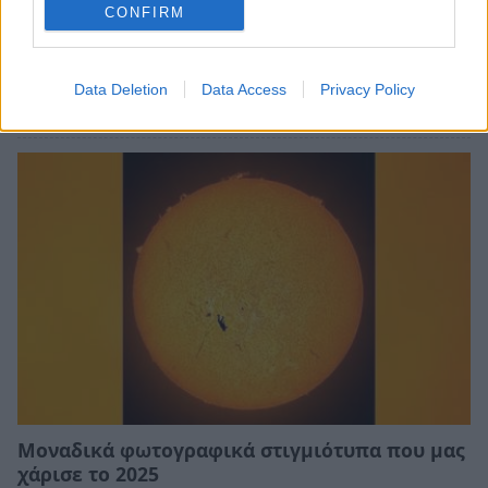
CONFIRM
Απίστευτη λήψη: Φωτογράφος κατέγραψε τον
Ταΰγετο από την Πεντέλη
Data Deletion
Data Access
Privacy Policy
08/04/2026 20:29
Μοναδικά φωτογραφικά στιγμιότυπα που μας
χάρισε το 2025