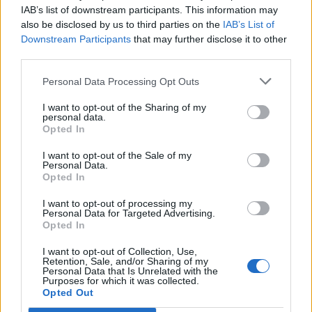
IAB’s list of downstream participants. This information may
also be disclosed by us to third parties on the
IAB’s List of
Downstream Participants
that may further disclose it to other
third parties.
Personal Data Processing Opt Outs
Δύο εμβληματικοί τόποι σε μία φωτογραφική
έκθεση: «Mont Saint-Michel – Μονεμβασιά»
I want to opt-out of the Sharing of my
personal data.
15/04/2026 10:30
Opted In
I want to opt-out of the Sale of my
Personal Data.
Opted In
I want to opt-out of processing my
Personal Data for Targeted Advertising.
Opted In
I want to opt-out of Collection, Use,
Retention, Sale, and/or Sharing of my
Personal Data that Is Unrelated with the
Purposes for which it was collected.
Opted Out