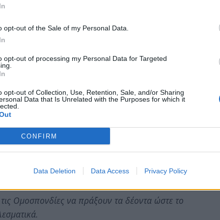
In
 συνεχίζουν να εισπράττονται από τους
ην Πελοπόννησο και ενώ η Κ.Σ.Ε. είχε
o opt-out of the Sale of my Personal Data.
κε για να συνεχίσει το Σώμα της θηροφυλακής
In
κή του δυνατότητα.
to opt-out of processing my Personal Data for Targeted
ing.
τουν χρήματα για ένα σώμα που σιγά - σιγά το
In
.
o opt-out of Collection, Use, Retention, Sale, and/or Sharing
ακες που έχουμε όχι μόνο εργάζονται
ersonal Data that Is Unrelated with the Purposes for which it
lected.
βάση τα στοιχεία που υπάρχουν, είναι αρκετά
Out
ροθηρίας , ανάλογα με τις δυνατότητες που
CONFIRM
της Λακωνίας δεν θα επιτρέψουμε, όσα πετύχαμε
α καταστραφούν, στην ουσία να χάσουμε στην
Data Deletion
Data Access
Privacy Policy
ό τις Ομοσπονδίες να πράξουν τα δέοντα ώστε το
λεσματικά.