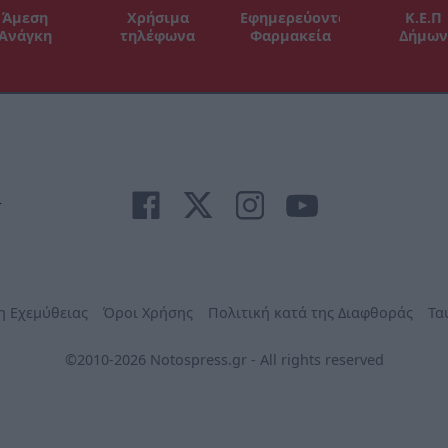
Άμεση
Χρήσιμα
Εφημερεύοντα
Κ.Ε.Π
Ανάγκη
τηλέφωνα
Φαρμακεία
Δήμων
r
η Εχεμύθειας
Όροι Χρήσης
Πολιτική κατά της Διαφθοράς
Τα
©2010-2026 Notospress.gr - All rights reserved