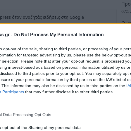
Προ
07:5
press όταν αναζητάς ειδήσεις στη Google
Ο κ
στη
ως προτιμώμενη πηγή
ελέσματα της Google
s.gr -
Do Not Process My Personal Information
22:3
to opt-out of the sale, sharing to third parties, or processing of your per
formation for targeted advertising by us, please use the below opt-out s
r selection. Please note that after your opt-out request is processed y
eing interest-based ads based on personal information utilized by us or
disclosed to third parties prior to your opt-out. You may separately opt-
 παρεμβαίνει για το θέμα της
losure of your personal information by third parties on the IAB’s list of
ς Θηροφυλακής πρέπει να συνεχίσει να
. This information may also be disclosed by us to third parties on the
IA
οθηρίας και στην προστασία του φυσικού
Participants
that may further disclose it to other third parties.
 σοβαρό θέμα από την Κυνηγετική Συνομοσπονδία
l Data Processing Opt Outs
εφαρμόσει στις νυχτερινές υπηρεσίες αλλά και
o opt-out of the Sharing of my personal data.