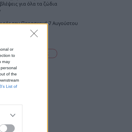
βλέψεις για όλα τα ζώδια
7
αιρός την Παρασκευή 7 Αυγούστου
ν Πελοπόννησο
6
sonal or
Δείτε όλες τις ειδήσεις
ection to
ou may
 personal
out of the
 downstream
B’s List of