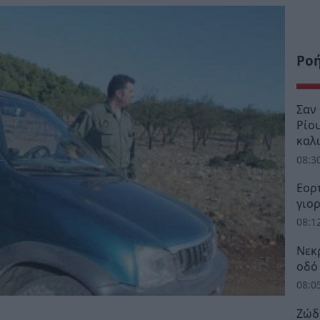
Ρο
Σαν
Ρίου
καλ
08:3
Εορ
γιο
08:1
Νεκ
οδό 
08:0
Ζώδ