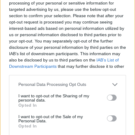
Λακωνία: Ο Δημήτρης Μανιατάκος ακούει
processing of your personal or sensitive information for
αλλά δεν μιλάει – Θα είναι υποψήφιος
targeted advertising by us, please use the below opt-out
δήμαρχος Ευρώτα;
section to confirm your selection. Please note that after your
opt-out request is processed you may continue seeing
06/08/2026 13:10
interest-based ads based on personal information utilized by
us or personal information disclosed to third parties prior to
your opt-out. You may separately opt-out of the further
disclosure of your personal information by third parties on the
IAB’s list of downstream participants. This information may
also be disclosed by us to third parties on the
IAB’s List of
Downstream Participants
that may further disclose it to other
third parties.
Personal Data Processing Opt Outs
I want to opt-out of the Sharing of my
personal data.
Opted In
I want to opt-out of the Sale of my
Δήμος Ευρώτα: Σκουριά και φθορά η
Personal Data.
αμείλικτη πραγματικότητα…
Opted In
04/08/2026 09:07