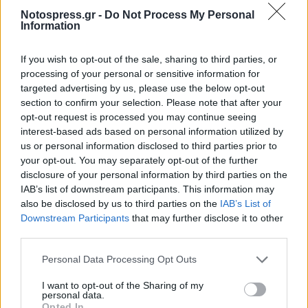
δημόσια περιουσία. Καταρχάς, να την ορίσουμε:
Notospress.gr -
Do Not Process My Personal
Information
1) Φυσικοί πόροι
2) Αρχαιολογικοί χώροι
If you wish to opt-out of the sale, sharing to third parties, or
3) Βασικές υποδομές(λιμάνια, αεροδρόμια, δρόμοι
processing of your personal or sensitive information for
κ.α.)
targeted advertising by us, please use the below opt-out
section to confirm your selection. Please note that after your
4) Υπηρεσίες κοινής ωφέλειας
opt-out request is processed you may continue seeing
Τώρα που την ορίσαμε, πάμε στο παρασύνθημα.
interest-based ads based on personal information utilized by
us or personal information disclosed to third parties prior to
your opt-out. You may separately opt-out of the further
Η δημόσια περιουσία δεν πωλείται, έναντι
disclosure of your personal information by third parties on the
οποιουδήποτε τιμήματος, ούτε υποθηκεύεται για τη
IAB’s list of downstream participants. This information may
σύναψη δανείου, είτε με άλλα κράτη, είτε με ιδιώτες.
also be disclosed by us to third parties on the
IAB’s List of
Downstream Participants
that may further disclose it to other
Η δημόσια περιουσία διατίθεται για αξιοποίηση,
third parties.
μόνο προς όφελος του Ελληνικού Λαού, και υπό την
Personal Data Processing Opt Outs
απόλυτη κυριότητά του. Αυτό, άλλωστε, επιτάσσει
και το Σύνταγμα, με βάση τις θεμελιώδεις αρχές της
I want to opt-out of the Sharing of my
personal data.
ΕΘΝΙΚΗΣ ΑΝΕΞΑΡΤΗΣΙΑΣ ΚΑΙ ΤΗΣ ΛΑΙΚΗΣ
Opted In