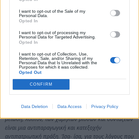
ΚΥΡΙΑΡΧΙΑΣ.
I want to opt-out of the Sale of my
Personal Data.
Opted In
Μισθοί και συντάξεις.
Το επιχείρημα ότι για να ενισχυθεί η
I want to opt-out of processing my
Personal Data for Targeted Advertising.
ανταγωνιστικότητα της χώρας θα πρέπει να
Opted In
μειωθούν οι χαμηλοί και μεσαίοι μισθοί και
I want to opt-out of Collection, Use,
συντάξεις είναι μια μεγάλη απάτη. Όσο καλύτερα
Retention, Sale, and/or Sharing of my
Personal Data that Is Unrelated with the
αμείβονται αυτοί που εργάζονται για την παραγωγή
Purposes for which it was collected.
Opted Out
του προϊόντος, τόσο καλύτερη είναι η ποιότητά του
και κατά συνέπεια τόσο πιο ανταγωνιστικό γίνεται.
CONFIRM
Επιπλέον, ανεβαίνει το βιοτικό επίπεδο των πολλών,
το χρήμα κινείται και έτσι δημιουργείται μια
Data Deletion
Data Access
Privacy Policy
ευημερούσα, ισχυρή και συνεκτική κοινωνία. Η
μείωση, λοιπόν, των χαμηλών μισθών και συντάξεων
είναι μια αντιπαραγωγική και κατεξοχήν
αντιπατριωτική πράξη. Ίσα- ίσα, για τους λόγους που