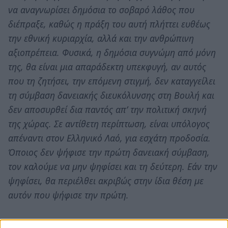
να αναγνωρίσει δημόσια το σοβαρό λάθος που
διέπραξε, καθώς η πράξη του αυτή πλήττει ευθέως
την εθνική κυριαρχία, αλλά και την ανθρώπινη
αξιοπρέπεια. Φυσικά, η δημόσια συγνώμη από μόνη
της, θα είναι μια απαράδεκτη υπεκφυγή, αν αυτός
που τη ζητήσει, την επόμενη στιγμή, δεν καταγγείλει
τη σύμβαση δανειακής διευκόλυνσης στη Βουλή και
δεν αποσυρθεί δια παντός απ’ την πολιτική σκηνή
της χώρας. Σε αντίθετη περίπτωση, είναι υπόλογος
απέναντι στον Ελληνικό Λαό, για εσχάτη προδοσία.
Όποιος δεν ψήφισε την πρώτη δανειακή σύμβαση,
τον καλούμε να μην ψηφίσει και τη δεύτερη. Εάν την
ψηφίσει, θα περιέλθει ακριβώς στην ίδια θέση με
αυτόν που ψήφισε την πρώτη.
Στον πυρήνα και των δύο συμβάσεων βρίσκεται η