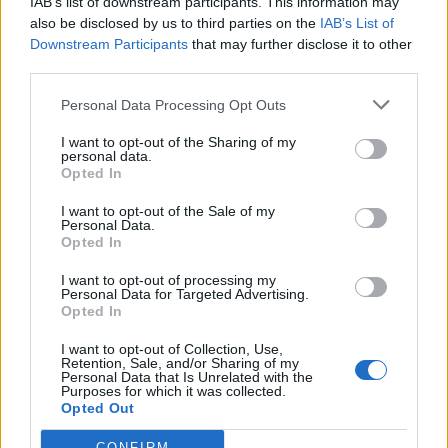
IAB’s list of downstream participants. This information may
also be disclosed by us to third parties on the
IAB’s List of
Λακωνία: Ο Δημήτρης Μανιατάκος ακούει
Downstream Participants
that may further disclose it to other
αλλά δεν μιλάει – Θα είναι υποψήφιος
third parties.
δήμαρχος Ευρώτα;
Personal Data Processing Opt Outs
06/08/2026 13:10
I want to opt-out of the Sharing of my
personal data.
Opted In
I want to opt-out of the Sale of my
Personal Data.
Opted In
I want to opt-out of processing my
Personal Data for Targeted Advertising.
Opted In
I want to opt-out of Collection, Use,
Retention, Sale, and/or Sharing of my
Personal Data that Is Unrelated with the
Purposes for which it was collected.
Opted Out
Δήμος Ευρώτα: Σκουριά και φθορά η
CONFIRM