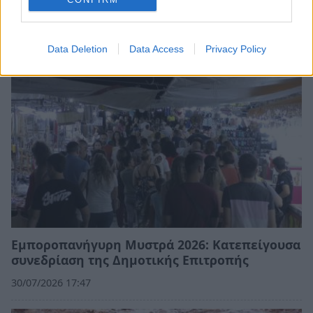
αμείλικτη πραγματικότητα…
04/08/2026 09:07
Data Deletion
Data Access
Privacy Policy
Εμποροπανήγυρη Μυστρά 2026: Κατεπείγουσα
συνεδρίαση της Δημοτικής Επιτροπής
30/07/2026 17:47