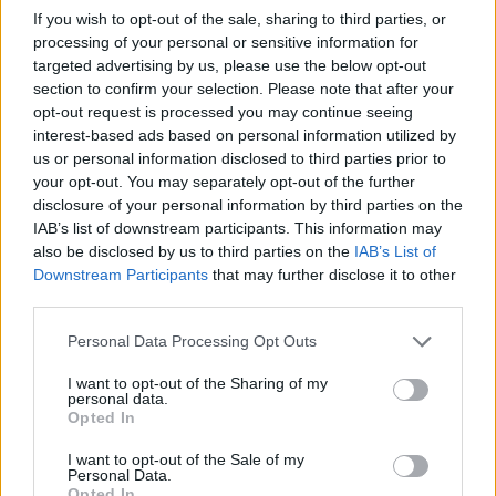
Λακωνία: Ο Δημήτρης Μανιατάκος ακούει
If you wish to opt-out of the sale, sharing to third parties, or
αλλά δεν μιλάει – Θα είναι υποψήφιος
processing of your personal or sensitive information for
δήμαρχος Ευρώτα;
targeted advertising by us, please use the below opt-out
06/08/2026 13:10
section to confirm your selection. Please note that after your
opt-out request is processed you may continue seeing
interest-based ads based on personal information utilized by
us or personal information disclosed to third parties prior to
your opt-out. You may separately opt-out of the further
disclosure of your personal information by third parties on the
IAB’s list of downstream participants. This information may
also be disclosed by us to third parties on the
IAB’s List of
Downstream Participants
that may further disclose it to other
third parties.
Personal Data Processing Opt Outs
I want to opt-out of the Sharing of my
personal data.
Opted In
Δήμος Ευρώτα: Σκουριά και φθορά η
αμείλικτη πραγματικότητα…
I want to opt-out of the Sale of my
Personal Data.
04/08/2026 09:07
Opted In