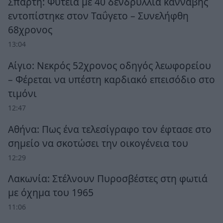
Σπάρτη: Φυτεία με 40 δενδρύλλια κάνναβης
εντοπίστηκε στον Ταΰγετο – Συνελήφθη
68χρονος
13:04
Αίγιο: Νεκρός 52χρονος οδηγός λεωφορείου
– Φέρεται να υπέστη καρδιακό επεισόδιο στο
τιμόνι
12:47
Αθήνα: Πως ένα τελεσίγραφο τον έφτασε στο
σημείο να σκοτώσει την οικογένεια του
12:29
Λακωνία: Στέλνουν Πυροσβέστες στη φωτιά
με όχημα του 1965
11:06