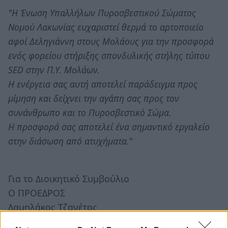
"Η Ένωση Υπαλλήλων Πυροσβεστικού Σώματος
Νομού Λακωνίας ευχαριστεί θερμά το αρτοποιείο
αφοί Δεληγιάννη στους Μολάους για την προσφορά
ενός φορείου στήριξης σπονδυλικής στήλης τύπου
SED στην Π.Υ. Μολάων.
H ενέργεια σας αυτή αποτελεί παράδειγμα προς
μίμηση και δείχνει την αγάπη σας προς τον
συνάνθρωπο και το Πυροσβεστικό Σώμα.
Η προσφορά σας αποτελεί ένα σημαντικό εργαλείο
στην διάσωση από ατυχήματα.
"
Για το Διοικητικό Συμβούλιο
Ο ΠΡΟΕΔΡΟΣ
Δαμηλάκος Τζανέτος