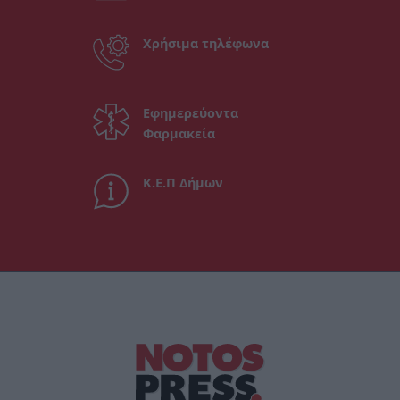
Χρήσιμα τηλέφωνα
Εφημερεύοντα
Φαρμακεία
Κ.Ε.Π Δήμων