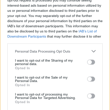
opt-out request is processed you may continue seeing
interest-based ads based on personal information utilized by
Σχετικά Άρθρα
us or personal information disclosed to third parties prior to
your opt-out. You may separately opt-out of the further
disclosure of your personal information by third parties on the
IAB’s list of downstream participants. This information may
also be disclosed by us to third parties on the
IAB’s List of
Downstream Participants
that may further disclose it to other
third parties.
Personal Data Processing Opt Outs
I want to opt-out of the Sharing of my
personal data.
Opted In
I want to opt-out of the Sale of my
Personal Data.
Opted In
Δυτική Μάνη: Συνεχίζονται οι
I want to opt-out of processing my
προφεστιβαλικές δράσεις του 3ου Kardamili
Personal Data for Targeted Advertising.
Art Doc Festival
Opted In