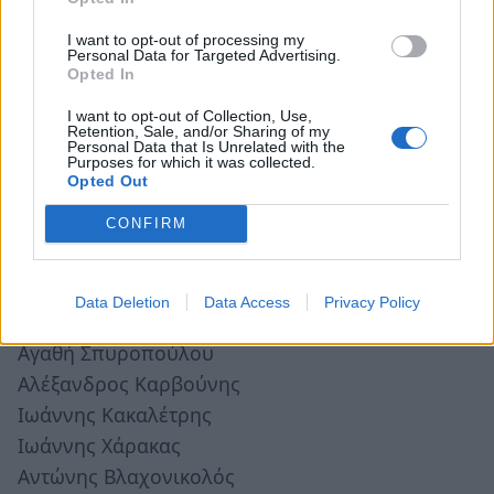
I want to opt-out of processing my
Personal Data for Targeted Advertising.
Opted In
I want to opt-out of Collection, Use,
Retention, Sale, and/or Sharing of my
Personal Data that Is Unrelated with the
Purposes for which it was collected.
Opted Out
CONFIRM
Για την
Επιτροπή Φίλων Νεφροπαθών Σπάρτης
Data Deletion
Data Access
Privacy Policy
Ισμήνη Τσέτσεκα
Αγαθή Σπυροπούλου
Αλέξανδρος Καρβούνης
Ιωάννης Κακαλέτρης
Ιωάννης Χάρακας
Αντώνης Βλαχονικολός