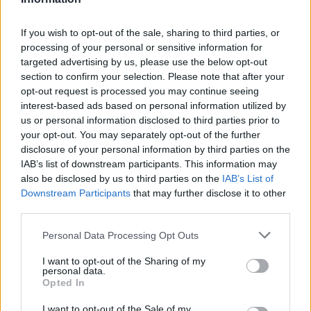
του Παναγιώτη Βλαχάκου
(πεσόντα στα
Ίμια),
If you wish to opt-out of the sale, sharing to third parties, or
απογόνους του Πετρόμπεη Μαυρομιχάλη
και
processing of your personal or sensitive information for
τους:
Πέτρο Τατούλη, Γρηγόρη Αποστολάκο,
targeted advertising by us, please use the below opt-out
Θανάση Δαβάκη, Γιώργο Πουλοκέφαλο, Αλεξ.
section to confirm your selection. Please note that after your
opt-out request is processed you may continue seeing
Χρυσανθκόπουλο, Φεβρωνία Πατριανάκου,
interest-based ads based on personal information utilized by
Βασίλη Μιχαλολιάκο, Σταύρο Αργειτάκο κ.α.
us or personal information disclosed to third parties prior to
your opt-out. You may separately opt-out of the further
Όλα δείχνουν ότι ο εορτασμός της 17ης
disclosure of your personal information by third parties on the
Μαρτίου σύντομα θα αποκτήσει παλλακωνικό
IAB’s list of downstream participants. This information may
also be disclosed by us to third parties on the
IAB’s List of
χαρακτήρα ενώ έντονο είναι το ενδιαφέρον και
Downstream Participants
that may further disclose it to other
των Μεσσήνιων Μανιατών.
third parties.
Δείτε πλούσιο φωτορεπορτάζ (Τάκης Κούρος)
Personal Data Processing Opt Outs
I want to opt-out of the Sharing of my
personal data.
Opted In
TAGS:
ΠΟΛΙΤΙΣΜΟΣ
I want to opt-out of the Sale of my