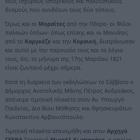
τους ισχυρούς ιστορικούς και πολιτιστικούς
δεσμούς που συνδέουν τους δύο τόπους.
Όμως και οι
Μοραΐτες
από την Πάτρα- οι Φίλοι
παλαιών όπλων- όπως επίσης και οι Μανιάτες
από το
Καργκέζε
και την
Κορσική,
διατράνωσαν
και αυτοί με την παρουσία τους και τα λόγια
τους, ότι, το μήνυμα της 17ης Μαρτίου 1821
είναι ζωντανό μέχρι σήμερα.
Κατά τη διάρκεια των εκδηλώσεων το Σάββατο ο
Δήμαρχος Ανατολικής Μάνης Πέτρος Ανδρεάκος,
απένειμε τιμητική πλακέτα στον Αν. Υπουργό
Παιδείας, Δια Βίου Μάθησης και Θρησκευμάτων
Κωνσταντίνο Αρβανιτόπουλο.
Τιμητική πλακέτα απενεμήθη και στον
Αρχηγό
ΓΕΕΘΑ
Στρατηγό
Μιχαήλ Κωσταράκο
, ο οποίος