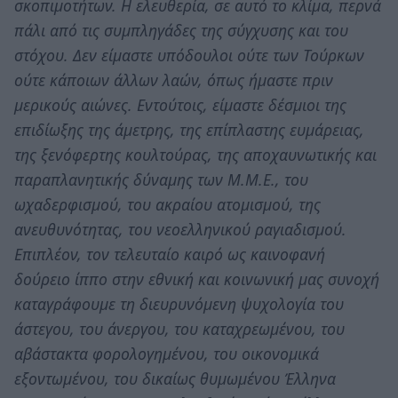
σκοπιμοτήτων. Η ελευθερία, σε αυτό το κλίμα, περνά
πάλι από τις συμπληγάδες της σύγχυσης και του
στόχου. Δεν είμαστε υπόδουλοι ούτε των Τούρκων
ούτε κάποιων άλλων λαών, όπως ήμαστε πριν
μερικούς αιώνες. Εντούτοις, είμαστε δέσμιοι της
επιδίωξης της άμετρης, της επίπλαστης ευμάρειας,
της ξενόφερτης κουλτούρας, της αποχαυνωτικής και
παραπλανητικής δύναμης των Μ.Μ.Ε., του
ωχαδερφισμού, του ακραίου ατομισμού, της
ανευθυνότητας, του νεοελληνικού ραγιαδισμού.
Επιπλέον, τον τελευταίο καιρό ως καινοφανή
δούρειο ίππο στην εθνική και κοινωνική μας συνοχή
καταγράφουμε τη διευρυνόμενη ψυχολογία του
άστεγου, του άνεργου, του καταχρεωμένου, του
αβάστακτα φορολογημένου, του οικονομικά
εξοντωμένου, του δικαίως θυμωμένου Έλληνα