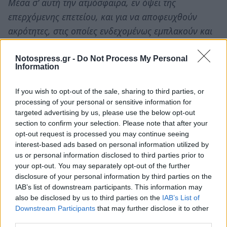
Μέσα σ’ αυτή την ατμόσφαιρα, εν όψει της
επερχόμενης επετείου, και για να αποφευχθούν
ακρότητες, στις οποίες ενδεχομένως εμπλακούν και
παιδιά, που καμία ευθύνη δε φέρουν για τις ανομίες
και τα σφάλματα των μεγάλων, τολμώ να προτείνω
Notospress.gr -
Do Not Process My Personal
Information
την απόσυρση της λεγόμενης «εξέδρας των
επισήμων», που προκαλεί ως σύμβολο εξουσίας. Οι
If you wish to opt-out of the sale, sharing to third parties, or
εκπρόσωποι των Αρχών μπορούν να παραστούν και
processing of your personal or sensitive information for
targeted advertising by us, please use the below opt-out
να παρακολουθήσουν την παρέλαση στο ίδιο σημείο,
section to confirm your selection. Please note that after your
αλλά κάτω στον δρόμο, πίσω από τα σχοινιά και
opt-out request is processed you may continue seeing
δίπλα στο πλήθος των συμπολιτών μας, στους
interest-based ads based on personal information utilized by
us or personal information disclosed to third parties prior to
αναπήρους πολέμου, στον παππού, στη γιαγιά, στον
your opt-out. You may separately opt-out of the further
νέο, στη νέα, στους βιοπαλαιστές γονείς που
disclosure of your personal information by third parties on the
έρχονται να καμαρώσουν τα παιδιά τους, την ελπίδα
IAB’s list of downstream participants. This information may
also be disclosed by us to third parties on the
IAB’s List of
και την απαντοχή της χειμαζόμενης κοινωνίας μας.
Downstream Participants
that may further disclose it to other
third parties.
Εξάλλου, η τιμή δεν αποδίδεται στους «επισήμους»