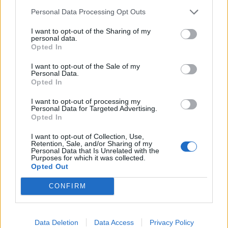
αλλά στους Κολοκοτρωναίους, στους Διάκους, στους
Personal Data Processing Opt Outs
Κανάρηδες και σ’ όλους εκείνους που δεν είπαν «θα
I want to opt-out of the Sharing of my
personal data.
κάνουμε επανάσταση», αλλά κάνανε επανάσταση, για
Opted In
να έχουμε εμείς σήμερα ζωή, ταυτότητα, συνέχεια».
I want to opt-out of the Sale of my
Personal Data.
Opted In
TAGS:
ΕΚΚΛΗΣΙΑ
I want to opt-out of processing my
Personal Data for Targeted Advertising.
Opted In
I want to opt-out of Collection, Use,
Retention, Sale, and/or Sharing of my
Personal Data that Is Unrelated with the
Purposes for which it was collected.
Opted Out
CONFIRM
Data Deletion
Data Access
Privacy Policy