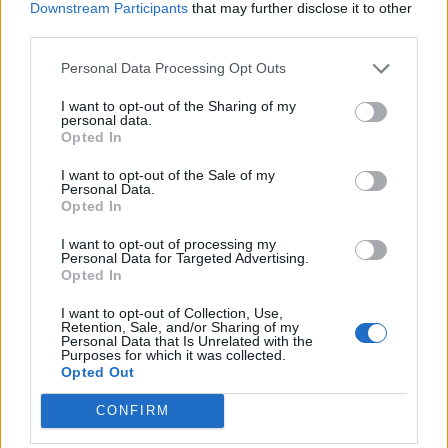
Downstream Participants
that may further disclose it to other
μιλώντας στην εκδήλωση, τόνισε μεταξύ άλλων:
third parties.
«Οι δυο μεγαλύτεροι Σύλλογοι: η Ένωση των
απανταχού Μανιατών και η Πανελλήνια Ένωση
Personal Data Processing Opt Outs
Γυναικών Μάνης, έχουν ύψιστο χρέος να
I want to opt-out of the Sharing of my
personal data.
διατηρήσουν δεσμούς αίματος με όλους όσοι έχουν
Opted In
Μανιάτικη καταγωγή σε όλη την υφήλιο. Επομένως,
I want to opt-out of the Sale of my
η σημερινή αδελφοποίηση δεν είναι παρά μια
Personal Data.
Opted In
έκφραση κοινής ταυτότητας και η συνεργασία αυτή
μπορεί να προσφέρει πολλά οφέλη στις κοινότητες
I want to opt-out of processing my
Personal Data for Targeted Advertising.
με αειφόρο ανάπτυξη και κοινωνική αλληλεγγύη. Οι
Opted In
Σύλλογοι μας αγκαλιάζουν όλες τις Μανιάτικες
I want to opt-out of Collection, Use,
κοινότητες, χτίζουν γέφυρες επικοινωνίας με όλους
Retention, Sale, and/or Sharing of my
Personal Data that Is Unrelated with the
τους Μανιάτικους Συλλόγους. Σήμερα δεσμευόμαστε
Purposes for which it was collected.
Opted Out
να υποστηρίξουμε ό ένας τον άλλο σε δύσκολους
καιρούς. Γι αυτό το σκοπό πρέπει να είναι ενεργή η
CONFIRM
συμμετοχή όλων μας. Ευχαριστώ τα αδέρφια μας