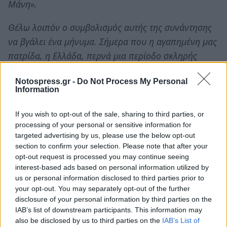
Μάνη».
Θέλω λοιπόν ο συμβολισμός αυτής της συνάντησης
να βγάλει ένα μήνυμα. Σήμερα που η αγαπημένη μας
πατρίδα, η Ελλάδα, περνά μια περίοδο σκληρής
δοκιμασίας, που το εθνικό της φρόνημα
Notospress.gr -
Do Not Process My Personal
τσαλακώνεται, ας ενώσουμε όλοι οι Μανιάτες, σε όλο
Information
τον κόσμο, τη ψυχή μας και τη δύναμη μας κι ας
πούμε σε όλους: «εμείς οι Μανιάτες θα σηκώσουμε
If you wish to opt-out of the sale, sharing to third parties, or
processing of your personal or sensitive information for
ξανά την εθνική αξιοπρέπεια ψηλά. Θα κάνουμε
targeted advertising by us, please use the below opt-out
αυτό που χρωστάμε στην ίδια μας την ιστορία». Κι ας
section to confirm your selection. Please note that after your
είναι αυτή η ταπεινή εκδήλωση μια απαρχή
opt-out request is processed you may continue seeing
interest-based ads based on personal information utilized by
συνεννόησης και ενίσχυσης των κυβερνήσεων της
us or personal information disclosed to third parties prior to
χώρας. Εμείς πιστεύουμε στους θεσμούς ».
your opt-out. You may separately opt-out of the further
disclosure of your personal information by third parties on the
Ο Πρόεδρος της Ένωσης των Απανταχού
IAB’s list of downstream participants. This information may
Μανιατών «Η ΜΑΝΗ» κ.
Σταύρος Μπαζάκος
,
also be disclosed by us to third parties on the
IAB’s List of