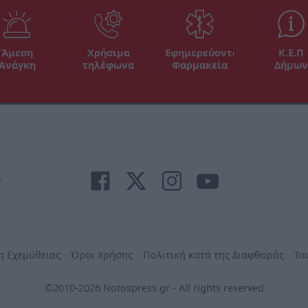
Άμεση
Χρήσιμα
Εφημερεύοντα
Κ.Ε.Π
Ανάγκη
τηλέφωνα
Φαρμακεία
Δήμων
r
η Εχεμύθειας
Όροι Χρήσης
Πολιτική κατά της Διαφθοράς
Τα
©2010-2026 Notospress.gr - All rights reserved