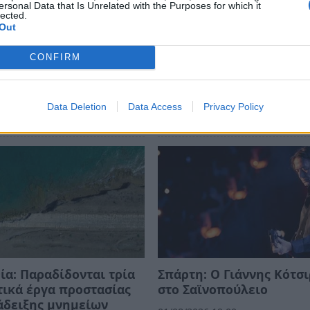
ersonal Data that Is Unrelated with the Purposes for which it
 περήφανος που την επισκέπτομαι συχνά».
lected.
Out
CONFIRM
Data Deletion
Data Access
Privacy Policy
ία: Παραδίδονται τρία
Σπάρτη: Ο Γιάννης Κότσ
ικά έργα προστασίας
στο Σαϊνοπούλειο
άδειξης μνημείων