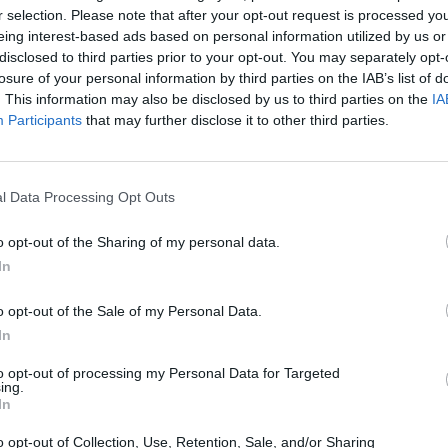
ου Greekporter.com αν διαλέγει την Ιταλία
r selection. Please note that after your opt-out request is processed y
eing interest-based ads based on personal information utilized by us or
φυγε να απαντήσει, δηλώνοντας
disclosed to third parties prior to your opt-out. You may separately opt-
... θυμωμένο Έλληνα.
losure of your personal information by third parties on the IAB’s list of
. This information may also be disclosed by us to third parties on the
IA
e
, ο οποίος παρέλαβε το χρυσό αγαλματάκι
Participants
that may further disclose it to other third parties.
τιμή που το τελευταίο μου φιλμ “Οι απόγονοι”
ματογράφου της Θεσσαλονίκης και ήμουν
λες εποχές ήμουν εκεί».
l Data Processing Opt Outs
o opt-out of the Sharing of my personal data.
ι το δεύτερο του σπίτι.
«Η Ελλάδα είναι για
In
την αγάπη μου προς αυτήν και τους ανθρώπους
o opt-out of the Sale of my Personal Data.
In
ι ο κορυφαίος σκηνοθέτης
Steven Spielberg
.
 από την οικονομική κρίση. Κάθε χώρα φτάνει
to opt-out of processing my Personal Data for Targeted
ing.
θεί. Έχω ελπίδες, μεγάλες ελπίδες, ότι η Ελλάδα,
In
α θα σωθεί. Είναι μια... επίμονη χώρα, με
o opt-out of Collection, Use, Retention, Sale, and/or Sharing