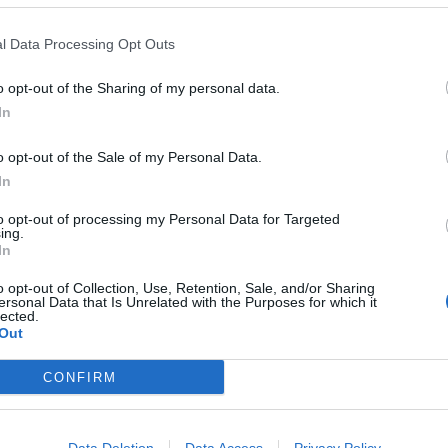
νται επί 24ώρου βάσεως έως ότου
ού».
l Data Processing Opt Outs
σίες αποκατάστασης εκτιμάται ότι θα
o opt-out of the Sharing of my personal data.
απογευματινές ώρες, και η διώρυγα θα
In
η ναυσιπλοΐα».
o opt-out of the Sale of my Personal Data.
In
ΡΙΒΑΛΛΟΝ
to opt-out of processing my Personal Data for Targeted
ing.
In
o opt-out of Collection, Use, Retention, Sale, and/or Sharing
ersonal Data that Is Unrelated with the Purposes for which it
lected.
Out
CONFIRM