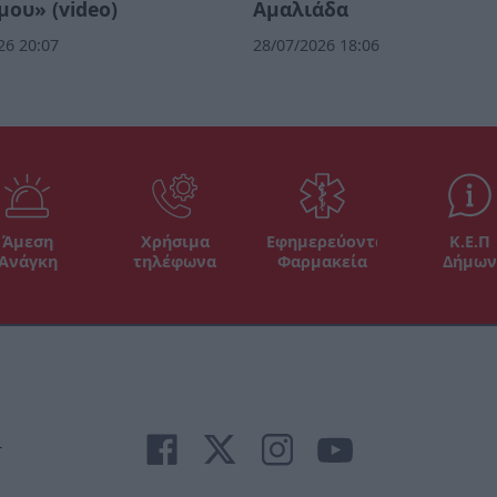
μου» (video)
Αμαλιάδα
26 20:07
28/07/2026 18:06
Άμεση
Χρήσιμα
Εφημερεύοντα
Κ.Ε.Π
Ανάγκη
τηλέφωνα
Φαρμακεία
Δήμων
r