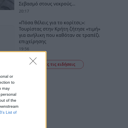
Σεβασμό στους νεκρούς…
20:17
«Πόσα θέλεις για το κορίτσι;»:
Τουρίστας στην Κρήτη ζήτησε «τιμή»
για ανήλικη που καθόταν σε τραπέζι
επιχείρησης
19:56
Δείτε όλες τις ειδήσεις
sonal or
ection to
ou may
 personal
out of the
 downstream
B’s List of