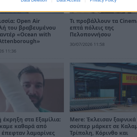
Data Deletion
Data Access
Privacy Policy
σσία: Open Air
Τι προβάλλουν τα Cinem
λή του βραβευμένου
επτά πόλεις της
αντέρ «Ocean with
Πελοποννήσου
Attenborough»
30/07/2026 11:58
26 11:36
 έκρηξη στα Εξαμίλια:
Mere: Έκλεισαν ξαφνικά
καμε καθαρά από
σούπερ μάρκετ σε Καλα
 έπεφταν λαμαρίνες
Τρίπολη, Κόρινθο και