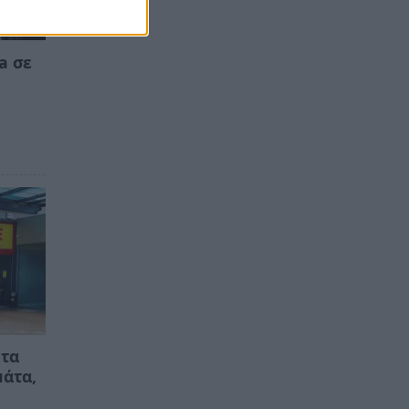
a σε
 τα
μάτα,