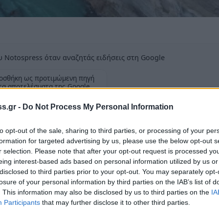
 Notospress όταν αναζητάς ειδήσεις στη Google
οσθήκη ως προτιμώμενη πηγή
τα αποτελέσματα της Google
s.gr -
Do Not Process My Personal Information
to opt-out of the sale, sharing to third parties, or processing of your per
formation for targeted advertising by us, please use the below opt-out s
r selection. Please note that after your opt-out request is processed y
το πρανές της Πελοποννήσου, σημειώθηκε
eing interest-based ads based on personal information utilized by us or
 της Κορίνθου.
disclosed to third parties prior to your opt-out. You may separately opt-
losure of your personal information by third parties on the IAB’s list of
ώρυγος Κορίνθου, «η κατάπτωση σημειώθηκε
. This information may also be disclosed by us to third parties on the
IA
Participants
that may further disclose it to other third parties.
θηκών», ενώ «οι εργασίες αποκατάστασης