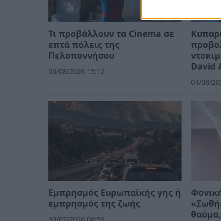
Τι προβάλλουν τα Cinema σε
Κυπαρι
επτά πόλεις της
προβο
Πελοποννήσου
ντοκιμ
David 
06/08/2026 15:12
04/08/20
Εμπρησμός Ευρωπαϊκής γης ή
Φονική
εμπρησμός της ζωής
«Σωθή
θαύμα,
30/07/2026 08:59