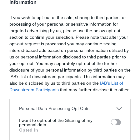
Λύκεια
Information
5 χρόνια κάθειρξη με αναστολή γιατί
If you wish to opt-out of the sale, sharing to third parties, or
μαχαίρωσε τον κουμπάρο της
processing of your personal or sensitive information for
targeted advertising by us, please use the below opt-out
section to confirm your selection. Please note that after your
Στα Κέντρα Υγείας ο εμβολιασμός. Τι θα γίνει
opt-out request is processed you may continue seeing
με τις άλλες ασθένειες των πολιτών;
interest-based ads based on personal information utilized by
us or personal information disclosed to third parties prior to
Τι πρέπει να γνωρίζεις για το εμβόλιο. Τα
your opt-out. You may separately opt-out of the further
εμβολιαστικά κέντρα στην Πελοπόννησο!
disclosure of your personal information by third parties on the
IAB’s list of downstream participants. This information may
also be disclosed by us to third parties on the
IAB’s List of
Κ.Υ. Σπάρτης: Κέντρο εμβολιασμού αλλά όχι
Downstream Participants
that may further disclose it to other
και ελέγχου για Covid-19 (audio)
third parties.
Personal Data Processing Opt Outs
TAGS:
ΝΟΣΗΛΕΥΤΙΚΗ ΣΧΟΛΗ
ΣΠΑΡΤΗ
I want to opt-out of the Sharing of my
personal data.
ΑΘΑΝΑΣΙΟΣ ΔΑΒΑΚΗΣ
ΕΚΠΑΙΔΕΥΣΗ
Opted In