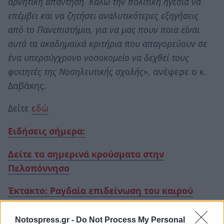
αρνητική απάντηση. Καλώ την πολιτική ηγεσία να
επέμβει και να ζητήσει αναλυτικότερες εξηγήσεις
από το Πανεπιστήμιο, για να μας πουν ποια είναι
αυτά τα ακαδημαϊκά κριτήρια που απαγορεύουν σε
ένα υπερσύγχρονο νοσοκομείο να δεχθεί τους
φοιτητές της Νοσηλευτικής σχολής
», ανέφερε ο κ.
Δαβάκης.
Δείτε
εδώ
Ειδήσεις σήμερα:
Δείτε τα σημερινά κρούσματα στην
Πελοπόννησο
Έκτακτο: Ραγδαία επιδείνωση του καιρού
Ανοίγουν την 1η Φεβρουαρίου Γυμνάσια και
Notospress.gr -
Do Not Process My Personal