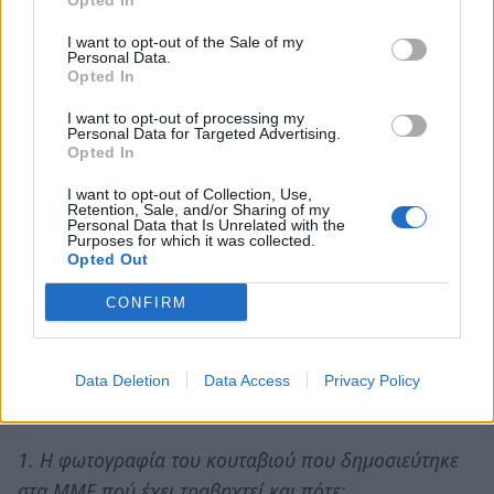
(€ 199.800 για την ακρίβεια, σε ένα Δήμο με ήδη
Opted In
εξαιρετικά περιορισμένες οικονομικές και ταμειακές
I want to opt-out of the Sale of my
Personal Data.
δυνατότητες και με εξαιρετικά αυξημένες ανάγκες σε
Opted In
όλα τα μέτωπα, λόγω Covid)! Φυσικά κάθε
I want to opt-out of processing my
ουσιαστική οικονομική βοήθεια από φιλόζωους ή
Personal Data for Targeted Advertising.
φιλοζωικά σωματεία είναι ευπρόσδεκτη, με τη
Opted In
διαχείριση του ποσού που θα διατεθεί να γίνεται από
I want to opt-out of Collection, Use,
Retention, Sale, and/or Sharing of my
τον προσφέροντα για τη βελτίωση των συνθηκών
Personal Data that Is Unrelated with the
Purposes for which it was collected.
διαβίωσης των φιλοξενούμενων σκυλιών!”
Opted Out
Κατόπιν των ανωτέρω και με δεδομένο πως η
CONFIRM
ασυνειδησία των ανθρώπων είναι αυτή που
οδηγεί στον υπερπληθυσμό των αδέσποτων,
Data Deletion
Data Access
Privacy Policy
Ερωτώνται οι κκ Υπουργοί:
1. Η φωτογραφία του κουταβιού που δημοσιεύτηκε
στα ΜΜΕ πού έχει τραβηχτεί και πότε;