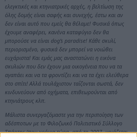
ελεγκτικές και κτηνιατρικές αρχές, η βελτίωση της
όλης δομής είναι σαφής και συνεχής, έστω και αν
δεν είναι αυτό που εμείς θα θέλαμε! Φυσικά όπως
έχουμε αναφέρει, κανένα καταφύγιο δεν θα
μπορούσε να είναι dog’s paradise! Κάθε σκυλί,
περιορισμένο, φυσικά δεν μπορεί να νοιώθει
ευχάριστα! Και εμάς μας αναστατώνει η εικόνα
σκυλιών που δεν έχουν μια οικογένεια που να τα
αγαπάει και να τα φροντίζει και να τα έχει ελεύθερα
στο σπίτι! Αλλά τουλάχιστον ταΐζονται σωστά, δεν
κινδυνεύουν από οχήματα, επιθεωρούνται από
κτηνιάτρους κλπ.
Μάλιστα συνεργαζόμαστε για την περιποίηση των
αδέσποτων με το Φιλοζωικό Πολιτιστικό Σύλλογο
Σπάρτης (που χρόνια τώρα -από το 2007- νοιάζεται