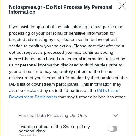
ανιδιοτελώς για τα αδέσποτα). Επιπλέον οι έλεγχοι
Notospress.gr -
Do Not Process My Personal
που πραγματοποιήθηκαν από το Τμήμα Κτηνιατρικής
Information
της Π.Ε. Λακωνίας επιβεβαιώνουν ότι τα σκυλιά που
If you wish to opt-out of the sale, sharing to third parties, or
φιλοξενούνται ταΐζονται σωστά, ότι γίνονται
processing of your personal or sensitive information for
απεντομώσεις, απολυμάνσεις κλπ.
targeted advertising by us, please use the below opt-out
section to confirm your selection. Please note that after your
Αυξήσαμε την κτηνιατρική δαπάνη από €30 χιλ. το
opt-out request is processed you may continue seeing
2018, σε €45 χιλ. το 2020 και €50 χιλ. στον
interest-based ads based on personal information utilized by
us or personal information disclosed to third parties prior to
προϋπολογισμό του 2021, τη δαπάνη για
your opt-out. You may separately opt-out of the further
περισυλλογή αδέσποτων, μεταφορά σε κτηνιάτρους
disclosure of your personal information by third parties on the
και μετά στο κέντρο φιλοξενίας, κλπ., από €45 χιλ.
IAB’s list of downstream participants. This information may
also be disclosed by us to third parties on the
IAB’s List of
σε €60 χιλ. περίπου και για προμήθεια ζωοτροφών
Downstream Participants
that may further disclose it to other
από €21 χιλ. σε €49,6 χιλ. Επίσης €16 χιλ. για
third parties.
φαρμακευτικό και κτηνιατρικό υλικό, €5χιλ. για
Personal Data Processing Opt Outs
απολυμάνσεις, €10 χιλ. για σπιτάκια, και €9,5 χιλ.
για εργαλεία και υλικά! = σύνολο περίπου €200 χιλ.
I want to opt-out of the Sharing of my
personal data.