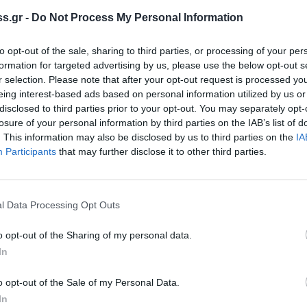
του συλλόγου των εργαζομένων στο
s.gr -
Do Not Process My Personal Information
Μολάων από 13/11/2020 και γ) ενυπόγραφη
to opt-out of the sale, sharing to third parties, or processing of your per
αμαρτυρίας αριθμού τραυματιοφορέων του
formation for targeted advertising by us, please use the below opt-out s
 Μολάων Λακωνίας προς την Διοίκηση της
r selection. Please note that after your opt-out request is processed y
αρ. πρωτ. εισερχομένων «5», της 27/01/2021.
eing interest-based ads based on personal information utilized by us or
disclosed to third parties prior to your opt-out. You may separately opt-
losure of your personal information by third parties on the IAB’s list of
υλος ρωτά τον υπουργό αν προτίθεται να
. This information may also be disclosed by us to third parties on the
IA
ορκη διοικητική εξέταση για τα
Participants
that may further disclose it to other third parties.
ενα συμβάντα, τα οποία τεκμηριώνονται με
 καταγγελίες, ώστε να επέλθει η εργασιακή
ηρεμία των εργαζομένων στο ανωτέρω
l Data Processing Opt Outs
αι οι εκεί εργαζόμενοι τραυματιοφορείς να
o opt-out of the Sharing of my personal data.
παστοι και σε ποιες ενέργειες θα προβεί αν
In
ες.
o opt-out of the Sale of my Personal Data.
ων στο Νοσοκομείο Μολάων
In