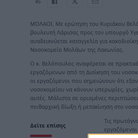
45
ΜΟΛΑΟΙ. Με ερώτηση του Κυριάκου Βελό
βουλευτή Λάρισας προς τον υπουργό Υγ
αναδεικνύεται καταγγελία για κακοδιοί
Νοσοκομείο Μολάων της Λακωνίας.
Ο κ. Βελόπουλος αναφέρεται σε πρακτικ
εργαζόμενων από τη Διοίκηση του νοσοκ
οι εργαζόμενοι που σημειώνουν ότι εξαν
νοσοκομείου να κάνουν υπερωρίες, χωρί
αυτές. Μάλιστα σε ορισμένες περιπτώσε
πειθαρχική δίωξη ή μετακίνηση στο νοσο
Τις πρωτόγν
Δείτε επίσης
εργαζόμενοι
της ΠΟΕΔΥΝ, 