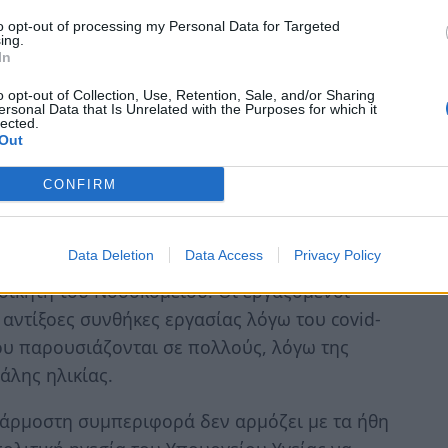
to opt-out of processing my Personal Data for Targeted
ing.
In
ΙΛΙΑ
o opt-out of Collection, Use, Retention, Sale, and/or Sharing
ersonal Data that Is Unrelated with the Purposes for which it
ΖΑΜΑΝΗ
lected.
ΟΜΕΙΟΥ ΜΟΛΑΩΝ
Out
CONFIRM
 του Συλλόγου Εργαζομένων του
Data Deletion
Data Access
Privacy Policy
ο των Τραυματιοφορέων, που αναφέρεται
οικητή του Νοσοκομείου. Οι εργαζόμενοι
αντίξοες συνθήκες εργασίας λόγω του covid-
ου παρουσιάζονται σε πολλούς, λόγω της
άλης ηλικίας.
νάρμοστη συμπεριφορά δεν αρμόζει με τα ήθη