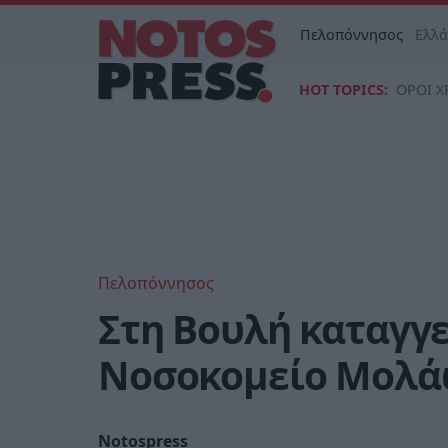
Πελοπόννησος
Ελλ
HOT TOPICS:
ΟΡΟΙ Χ
Πελοπόννησος
Στη Βουλή καταγγ
Νοσοκομείο Μολάω
Notospress