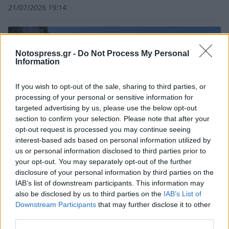
21/07/2026 19:14
Notospress.gr -
Do Not Process My Personal
Information
If you wish to opt-out of the sale, sharing to third parties, or
processing of your personal or sensitive information for
targeted advertising by us, please use the below opt-out
section to confirm your selection. Please note that after your
opt-out request is processed you may continue seeing
interest-based ads based on personal information utilized by
us or personal information disclosed to third parties prior to
your opt-out. You may separately opt-out of the further
Γιορτή Προφήτη Ηλία: Γιατί οι εκκλησίες του
disclosure of your personal information by third parties on the
είναι πάντα ψηλά
IAB’s list of downstream participants. This information may
20/07/2026 08:14
also be disclosed by us to third parties on the
IAB’s List of
Downstream Participants
that may further disclose it to other
third parties.