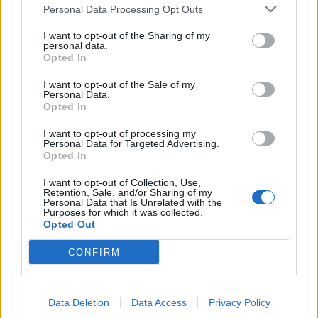
Personal Data Processing Opt Outs
I want to opt-out of the Sharing of my
personal data.
Opted In
I want to opt-out of the Sale of my
Personal Data.
Opted In
I want to opt-out of processing my
Personal Data for Targeted Advertising.
Opted In
Μεσσηνία: Την πολιούχο της Παναγία
I want to opt-out of Collection, Use,
Τριχερούσα θα εορτάσει η Φοινικούντα
Retention, Sale, and/or Sharing of my
Personal Data that Is Unrelated with the
08/07/2026 12:44
Purposes for which it was collected.
Opted Out
CONFIRM
Data Deletion
Data Access
Privacy Policy