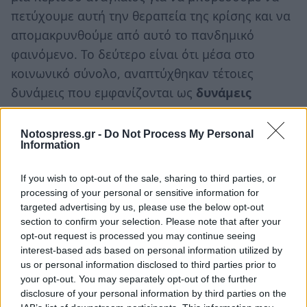
πετύχουμε αυτή την θεραπεία της κρίσης και να
απομακρυνθούμε από αυτό το πανδημικό
φαινόμενο. Το δεύτερο είναι ότι μέσα στο
κοινωνικό σύνολο, αναπτύχθηκαν τέτοιες
δυνάμεις που εμφανίζονται ως
δυνάμεις
δικαιωματισμού που θεωρούν ότι
εκμεταλλευόμενοι την κρίση αυτή, μπορούν
Notospress.gr -
Do Not Process My Personal
Information
να υπερισχύσουν έναντι του συνόλου.
If you wish to opt-out of the sale, sharing to third parties, or
Θα είναι ο δεύτερος πυλώνας ο οποίος θα
processing of your personal or sensitive information for
πρέπει η Εκκλησία να δώσει το δικό της στίγμα
targeted advertising by us, please use the below opt-out
για το
τί είναι αυτό που ονομάζουμε
section to confirm your selection. Please note that after your
opt-out request is processed you may continue seeing
ανθρώπινο δικαίωμα
. Πώς το προσεγγίζουμε
interest-based ads based on personal information utilized by
αυτό το ανθρώπινο δικαίωμα; Πώς λειτουργεί
us or personal information disclosed to third parties prior to
αυτό το ανθρώπινο δικαίωμα μέσα στο
your opt-out. You may separately opt-out of the further
disclosure of your personal information by third parties on the
κοινωνικό σύνολο και επιπλέον το πώς μπορεί