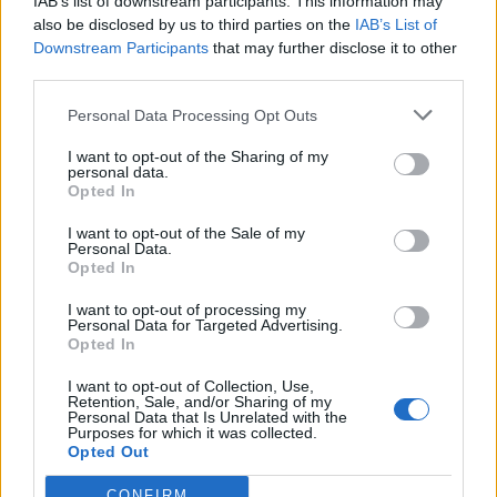
IAB’s list of downstream participants. This information may
να δημιουργήσει τέτοιες σχέσεις ώστε μέσα από
also be disclosed by us to third parties on the
IAB’s List of
αυτή την λειτουργική σχέση συνόλου και
Downstream Participants
that may further disclose it to other
third parties.
ατόμου να μην δημιουργούνται τριβές. Το
φαινόμενο του δικαιωματισμού θα πρέπει να
Personal Data Processing Opt Outs
μας προβληματίσει όλους. Θα είναι ένα
I want to opt-out of the Sharing of my
πρόβλημα το οποίο θα αντιμετωπίσουμε στο
personal data.
Opted In
μέλλον όλοι όσοι σχετιζόμαστε με
τον τρόπο
λειτουργίας της ίδιας της ανθρώπινης
I want to opt-out of the Sale of my
Personal Data.
κοινωνίας
. Δεν είναι εύκολη αντιμετώπιση,
Opted In
χρειάζεται πολλή προσοχή, πολλή μελέτη και
I want to opt-out of processing my
πρέπει να το δούμε το θέμα πολύ ουσιαστικά
Personal Data for Targeted Advertising.
Opted In
και βέβαια για την Εκκλησία υπάρχει μια
Διοικούσα γραμμή που είναι η γραμμή των
I want to opt-out of Collection, Use,
Retention, Sale, and/or Sharing of my
πατέρων της Εκκλησίας, που κι εκείνοι μέσα από
Personal Data that Is Unrelated with the
Purposes for which it was collected.
την δική τους διδασκαλία έδωσαν το
Opted Out
περιεχόμενο του τι σημαίνει ανθρώπινο
CONFIRM