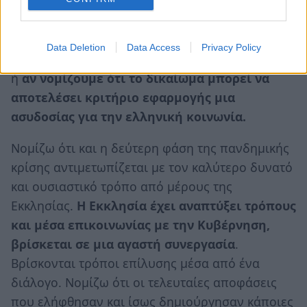
δικαίωμα.
Δηλαδή εάν θέλουμε το δικαίωμα να οδηγεί σε
Data Deletion
Data Access
Privacy Policy
αυτό που ονομάζεται ελευθερία του ανθρώπου
ή
αν νομίζουμε ότι το δικαίωμα μπορεί να
αποτελέσει κριτήριο εφαρμογής μια
ασυδοσίας για την ελληνική κοινωνία.
Νομίζω ότι και η δεύτερη φάση της πανδημικής
κρίσης αντιμετωπίζεται με τον καλύτερο δυνατό
και ουσιαστικό τρόπο από μέρους της
Εκκλησίας.
Η Εκκλησία έχει αναπτύξει τρόπους
και μέσα επικοινωνίας με την Κυβέρνηση,
βρίσκεται σε μια αγαστή συνεργασία
.
Βρίσκονται τρόποι επίλυσης μέσα από ένα
διάλογο. Νομίζω ότι οι τελευταίες αποφάσεις
που ελήφθησαν και ίσως δημιούργησαν κάποιες