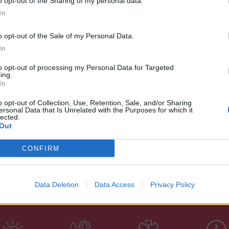
o opt-out of the Sharing of my personal data.
In
 περίσσευμα της καρδιάς του και ο χαρακτήρας του
μας. "
o opt-out of the Sale of my Personal Data.
In
to opt-out of processing my Personal Data for Targeted
ing.
In
o opt-out of Collection, Use, Retention, Sale, and/or Sharing
ersonal Data that Is Unrelated with the Purposes for which it
lected.
Out
CONFIRM
Data Deletion
Data Access
Privacy Policy