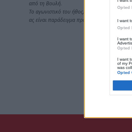
I want t
από τη Βουλή.
Opted 
Το αγωνιστικό του ήθος, η λεβεντιά του, το
ας είναι παράδειγμα προς μίμηση για όλους 
I want t
Opted 
I want 
Advertis
Opted 
I want t
of my P
was col
Opted 