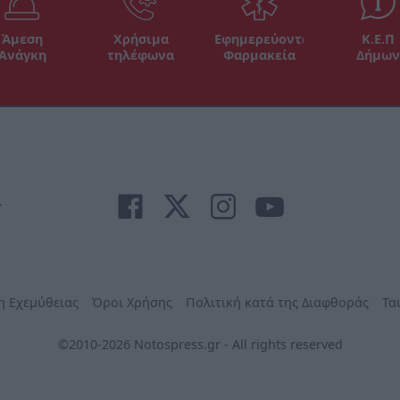
Άμεση
Χρήσιμα
Εφημερεύοντα
Κ.Ε.Π
Ανάγκη
τηλέφωνα
Φαρμακεία
Δήμων
r
η Εχεμύθειας
Όροι Χρήσης
Πολιτική κατά της Διαφθοράς
Τα
©2010-2026 Notospress.gr - All rights reserved