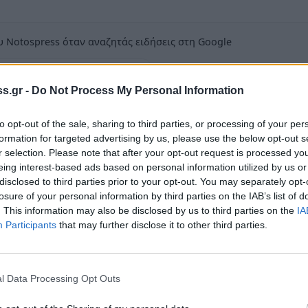
 Notospress όταν αναζητάς ειδήσεις στη Google
οσθήκη ως προτιμώμενη πηγή
τα αποτελέσματα της Google
s.gr -
Do Not Process My Personal Information
to opt-out of the sale, sharing to third parties, or processing of your per
formation for targeted advertising by us, please use the below opt-out s
r selection. Please note that after your opt-out request is processed y
eing interest-based ads based on personal information utilized by us or
ος Έλληνας πολιτικός, ο Μιλτιάδης Έβερτ.
disclosed to third parties prior to your opt-out. You may separately opt-
losure of your personal information by third parties on the IAB’s list of
 του παράδειγμα, μας δίδαξε ότι η πεμπτουσία
. This information may also be disclosed by us to third parties on the
IA
την προάσπιση των συμφερόντων του λαού μας, η
Participants
that may further disclose it to other third parties.
κότητα για την προάσπιση των ιδεών μας.
κλεγείς τότε, που το 1993 υπογράψαμε για την
μοκρατίας και θυμούμαι με συγκίνηση τους
l Data Processing Opt Outs
κά και τις αξίες της Παράταξης μας, μέσα και έξω