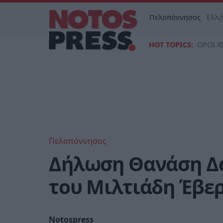
Πελοπόννησος
Ελλ
HOT TOPICS:
ΟΡΟΙ Χ
Πελοπόννησος
Δήλωση Θανάση Δα
του Μιλτιάδη Έβε
Notospress