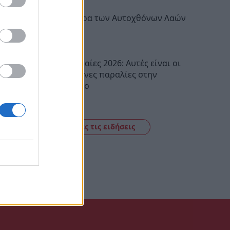
Διεθνής Ημέρα των Αυτοχθόνων Λαών
της Γης
10:30
Γαλάζιες Σημαίες 2026: Αυτές είναι οι
54 βραβευμένες παραλίες στην
Πελοπόννησο
10:16
Δείτε όλες τις ειδήσεις