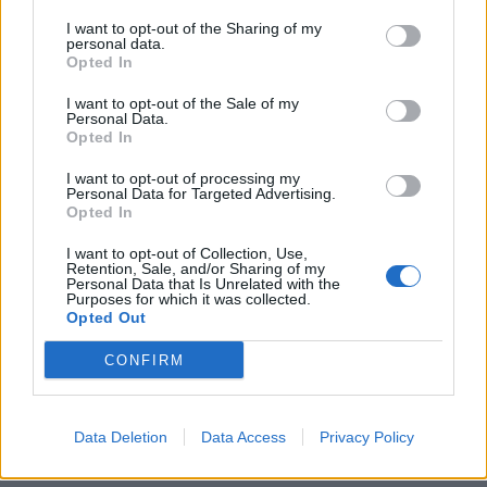
I want to opt-out of the Sharing of my
personal data.
Opted In
I want to opt-out of the Sale of my
Personal Data.
Opted In
I want to opt-out of processing my
Personal Data for Targeted Advertising.
Opted In
I want to opt-out of Collection, Use,
Retention, Sale, and/or Sharing of my
Personal Data that Is Unrelated with the
Purposes for which it was collected.
Opted Out
CONFIRM
Κορινθία: Τρεις νέες συμβάσεις για
αντιπλημμυρικά έργα και παρεμβάσεις στο
οδικό δίκτυο
Data Deletion
Data Access
Privacy Policy
05/08/2026 18:42