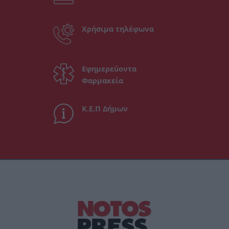
Χρήσιμα τηλέφωνα
Εφημερεύοντα
Φαρμακεία
Κ.Ε.Π Δήμων