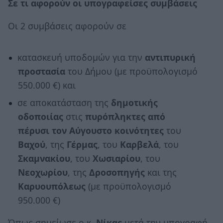
Σε τι αφορούν οι υπογραφείσες συμβάσεις
Οι 2 συμβάσεις αφορούν σε
κατασκευή υποδομών για την
αντιπυρική
προστασία
του Δήμου (με προϋπολογισμό
550.000 €) και
σε αποκατάσταση της
δημοτικής
οδοποιίας
στις
πυρόπληκτες από
πέρυσι τον Αύγουστο κοινότητες
του
Βαχού
, της
Γέρμας
, του
Καρβελά
, του
Σκαμνακίου
, του
Χωσιαρίου
, του
Νεοχωρίου
, της
Δροσοπηγής
και της
Καρυουπόλεως
(με προϋπολογισμό
950.000 €)
Όπως σημείωσε ο κ.
Νίκας
μετά την υπογραφή