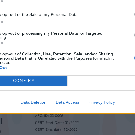
νευρολογικές παθήσεις και τον καρκίνο.
In
o opt-out of the Sale of my Personal Data.
In
to opt-out of processing my Personal Data for Targeted
ing.
In
o opt-out of Collection, Use, Retention, Sale, and/or Sharing
ersonal Data that Is Unrelated with the Purposes for which it
lected.
Out
CONFIRM
Data Deletion
Data Access
Privacy Policy