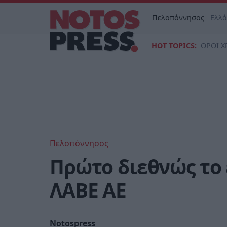
Πελοπόννησος
Ελλ
HOT TOPICS:
ΟΡΟΙ Χ
Πελοπόννησος
Πρώτο διεθνώς το
ΛΑΒΕ AE
Notospress