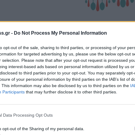
s.gr -
Do Not Process My Personal Information
to opt-out of the sale, sharing to third parties, or processing of your per
formation for targeted advertising by us, please use the below opt-out s
r selection. Please note that after your opt-out request is processed y
eing interest-based ads based on personal information utilized by us or
 LAVE υποβλήθηκε στα αυστηρά και
disclosed to third parties prior to your opt-out. You may separately opt-
οία υποβάλλεται κάθε προϊόν σύμφωνα με
losure of your personal information by third parties on the IAB’s list of
α την εκτίμηση της ικανότητας της σύστασής
. This information may also be disclosed by us to third parties on the
IA
Participants
that may further disclose it to other third parties.
θετικών και φυσικών ελεύθερων ριζών
.
όληψης βλαβών στο DNA,
επαγόμενων από
ίες μπορούν να οδηγήσουν σε μεταλλάξεις.
l Data Processing Opt Outs
τεύει σημαντικά ενδογενή βιομόρια
,
από
τον σύγχρονο τρόπο ζωής και συσχετίζονται
o opt-out of the Sharing of my personal data.