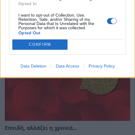
Opted In
Επίσκεψη με ευχές του Δημάρχου Σπάρτης,
I want to opt-out of Collection, Use,
Μιχάλη Βακαλόπουλου, στο Γενικό
Retention, Sale, and/or Sharing of my
Νοσοκομείο Λακωνίας
Personal Data that Is Unrelated with the
Purposes for which it was collected.
Opted Out
05/01/2026 11:16
CONFIRM
Data Deletion
Data Access
Privacy Policy
Επειδή, αλλάζει η χρονιά…