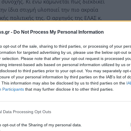
ς συνοχής. Κι ενώ καμώνεται πως διεκδικεί
ν ίδια στιγμή υλοποιεί την πιο ακραία
ής πολιτικής της. Ο αρχηγός της ΕΛΑΣ κ.
σβη: «η Ελλάδα σφραγίζει τα σημεία εξόδου
s.gr -
Do Not Process My Personal Information
μένου εγκλήματος αλλά και τους ίδιους τους
 Ευρώπη (από τις αποκαλύψεις του
to opt-out of the sale, sharing to third parties, or processing of your per
formation for targeted advertising by us, please use the below opt-out s
r selection. Please note that after your opt-out request is processed y
ι οι μετανάστες στη χώρα μας….
eing interest-based ads based on personal information utilized by us or
disclosed to third parties prior to your opt-out. You may separately opt-
 Ποιο είναι το μέτρο της «αντοχής» μας
losure of your personal information by third parties on the IAB’s list of
. This information may also be disclosed by us to third parties on the
IA
ία της «δυνατής» Ελλάδας ήταν καλοί και
Participants
that may further disclose it to other third parties.
σήμερα που η ασυδοσία των αγορών διέλυσε
τους, μας είναι ανεπιθύμητοι;
l Data Processing Opt Outs
 όταν στις πλάτες τους πάλι στηρίζεται ό,τι
o opt-out of the Sharing of my personal data.
 ( στα χωράφια και την οικοδομή, στο