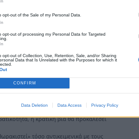
In
ληρές εργασίες;).
 οι μετανάστες ούτε με τις απολύσεις στο
o opt-out of the Sale of my Personal Data.
τα επαγγέλματα του φαρμακοποιού, του
In
με τη μορφωμένη νεολαία της χώρας μας που
to opt-out of processing my Personal Data for Targeted
Ευρώπη.
ing.
In
ορισμένα όρια. Όταν κανείς ξεπεράσει την
o opt-out of Collection, Use, Retention, Sale, and/or Sharing
ersonal Data that Is Unrelated with the Purposes for which it
οίξουν οι ασκοί του Αιόλου….
lected.
υτό ακριβώς σηματοδοτούν.
Out
ιόδου, αποκλεισμένοι και
CONFIRM
ί με μας, της οικονομικής συγκυρίας, της
οικονομίας είναι οι πρώτοι που νοιώθουν
ση.
Data Deletion
Data Access
Privacy Policy
ατικότητα, η κρατική βία θα προκαλέσει
θωρακιστεί» τόσο αντικειμενικά με τους