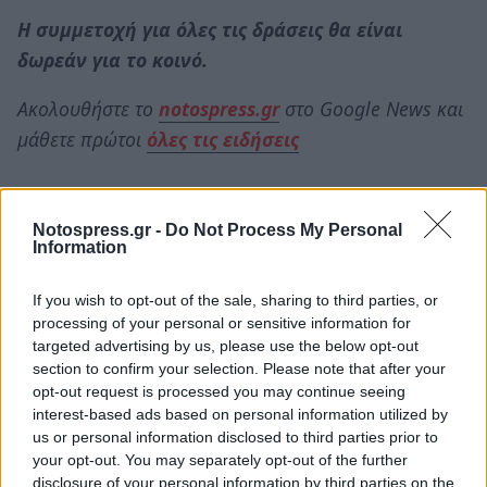
Η συμμετοχή για όλες τις δράσεις θα είναι
δωρεάν για το κοινό.
Ακολουθήστε το
notospress.gr
στο Google News και
μάθετε πρώτοι
όλες τις ειδήσεις
TAGS:
Notospress.gr -
Do Not Process My Personal
Information
ΝΟΜΙΚΟ ΠΡΟΣΩΠΟ ΠΟΛΙΤΙΣΜΟΥ ΠΕΡΙΒΑΛΛΟΝΤΟΣ
ΝΠΠΠ
ΔΗΜΟΣ ΣΠΑΡΤΗΣ
ΕΥΓΕΝΙΑ ΠΡΕΒΑ
If you wish to opt-out of the sale, sharing to third parties, or
ΦΕΣΤΙΒΑΛ
ΦΕΣΤΙΒΑΛ ΚΙΝΕΖΙΚΟΥ ΠΟΛΙΤΙΣΜΟΥ
ΚΙΝΑ
processing of your personal or sensitive information for
targeted advertising by us, please use the below opt-out
ΚΙΝΕΖΟΣ ΠΡΕΣΒΗΣ
ΚΟΜΦΟΥΚΙΟΣ
section to confirm your selection. Please note that after your
opt-out request is processed you may continue seeing
interest-based ads based on personal information utilized by
us or personal information disclosed to third parties prior to
your opt-out. You may separately opt-out of the further
disclosure of your personal information by third parties on the