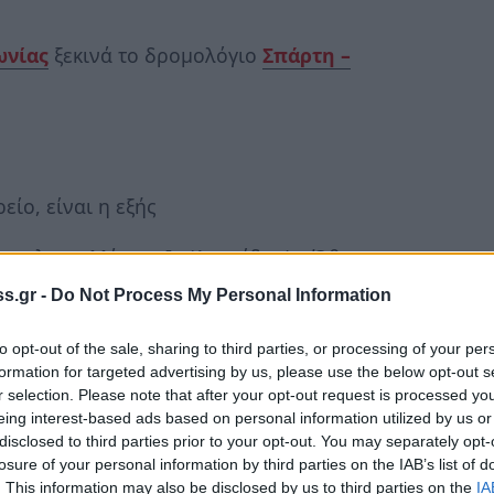
ωνίας
ξεκινά το δρομολόγιο
Σπάρτη –
ίο, είναι η εξής
πουλος – Μάρκετ Ιν (Λεωνίδου) – Όθωνος
χώρηση
08.20
) -
Μαυροβούνι
s.gr -
Do Not Process My Personal Information
to opt-out of the sale, sharing to third parties, or processing of your per
formation for targeted advertising by us, please use the below opt-out s
βούνι (12.10)
και διαδρομή:
r selection. Please note that after your opt-out request is processed y
eing interest-based ads based on personal information utilized by us or
ς – Μάρκετ Ιν (Λεωνίδου) – Βασιλόπουλος –
disclosed to third parties prior to your opt-out. You may separately opt-
losure of your personal information by third parties on the IAB’s list of
. This information may also be disclosed by us to third parties on the
IA