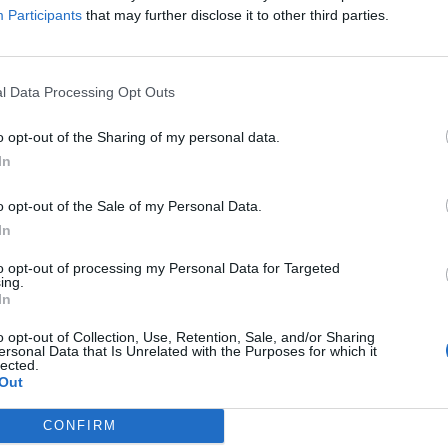
Participants
that may further disclose it to other third parties.
δρομολογίων (αλλαγή ώρας, αύξηση δρομολογίων
l Data Processing Opt Outs
o opt-out of the Sharing of my personal data.
πιπλέον και το δρομολόγιο,
In
o opt-out of the Sale of my Personal Data.
In
to opt-out of processing my Personal Data for Targeted
ing.
In
o opt-out of Collection, Use, Retention, Sale, and/or Sharing
ersonal Data that Is Unrelated with the Purposes for which it
α λεωφορεία στον
Κεντρικό Σταθμό
, στη
lected.
Out
ς μετά την Σπάρτη
και θα έχουν ως
ου
θα πληρώνουν μόνο το αντίτιμο
CONFIRM
υγκεκριμένα
7 €.