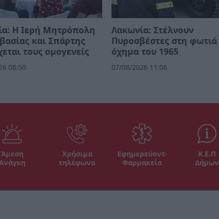
ία: Η Ιερή Μητρόπολη
Λακωνία: Στέλνουν
βασίας και Σπάρτης
Πυροσβέστες στη φωτιά
εται τους ομογενείς
όχημα του 1965
26 08:50
07/08/2026 11:06
Άμεση
Χρήσιμα
Εφημερεύοντα
Κ.Ε.Π
Ανάγκη
τηλέφωνα
Φαρμακεία
Δήμων