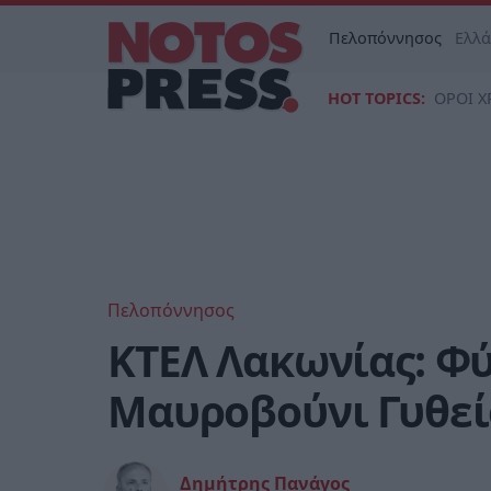
Πελοπόννησος
Ελλ
HOT TOPICS:
ΟΡΟΙ Χ
Πελοπόννησος
ΚΤΕΛ Λακωνίας: Φύ
Μαυροβούνι Γυθεί
Δημήτρης Πανάγος