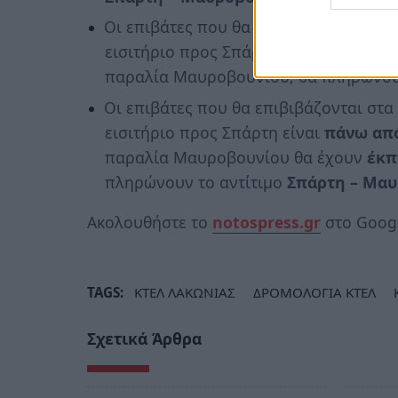
Οι επιβάτες που θα επιβιβάζονται στα
εισιτήριο προς Σπάρτη είναι
μέχρι 1,6
παραλία Μαυροβουνίου, θα πληρώνο
Οι επιβάτες που θα επιβιβάζονται στα
εισιτήριο προς Σπάρτη είναι
πάνω από
παραλία Μαυροβουνίου θα έχουν
έκπ
πληρώνουν το αντίτιμο
Σπάρτη – Μαυρ
Ακολουθήστε το
notospress.gr
στο Googl
TAGS:
ΚΤΕΛ ΛΑΚΩΝΙΑΣ
ΔΡΟΜΟΛΟΓΙΑ ΚΤΕΛ
Σχετικά Άρθρα