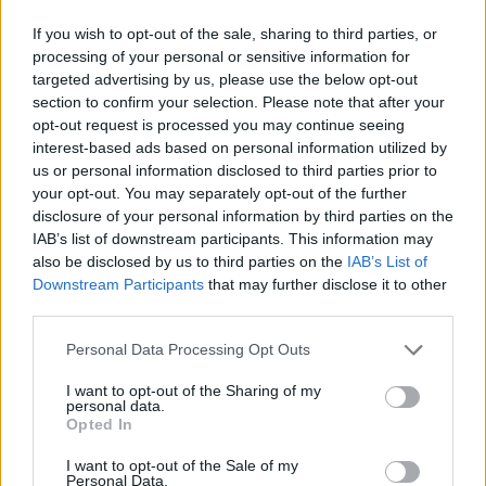
Λήψη αποφάσεως του Δημοτικού Συμβουλίου
If you wish to opt-out of the sale, sharing to third parties, or
για τη δημιουργία μιας ή περισσοτέρων θέσεων
processing of your personal or sensitive information for
πρακτικής άσκησης στους αποφοιτούντες από
targeted advertising by us, please use the below opt-out
το Τμήμα Τοπικής Αυτοδιοίκησης του Τ.Ε.Ι.
section to confirm your selection. Please note that after your
opt-out request is processed you may continue seeing
Καλαμάτας
interest-based ads based on personal information utilized by
us or personal information disclosed to third parties prior to
Σύναψη προγραμματικής σύμβασης μεταξύ
your opt-out. You may separately opt-out of the further
Δήμου Σπάρτης και Δήμου Μονεμβασίας, σχετικά
disclosure of your personal information by third parties on the
με τη διάθεση του τεχνικού προσωπικού του
IAB’s list of downstream participants. This information may
also be disclosed by us to third parties on the
IAB’s List of
Δήμου Ευρώτα στη Διεύθυνση Τεχνικών
Downstream Participants
that may further disclose it to other
Υπηρεσιών & Περιβάλλοντος του Δήμου
third parties.
Σπάρτης (άρθρο 100 Ν.3852/2010)
Personal Data Processing Opt Outs
I want to opt-out of the Sharing of my
personal data.
Σημειώνεται ότι σύμφωνα με το αρ. 67 παρ.6
Opted In
Ν.3852/2010 στις συνεδριάσεις των Δημοτικών
I want to opt-out of the Sale of my
Συμβουλίων λαμβάνουν τον λόγο εκτός του
Personal Data.