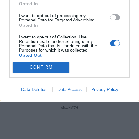
Opted In
Δημάρχου και του αρμοδίου Αντιδημάρχου, οι
επικεφαλής των παρατάξεων και οι ειδικοί
I want to opt-out of processing my
Personal Data for Targeted Advertising.
αγορητές ανά θέμα, που ορίζονται από τις
Opted In
παρατάξεις με σχετική γραπτή δήλωσή τους στο
I want to opt-out of Collection, Use,
Προεδρείο πριν την έναρξη της συνεδρίασης.
Retention, Sale, and/or Sharing of my
Personal Data that Is Unrelated with the
Με τον ίδιο τρόπο μπορούν να εγγραφούν ως
Purposes for which it was collected.
Opted Out
ομιλητές και δημοτικοί σύμβουλοι που
επιθυμούν να τοποθετηθούν ανά θέμα.
CONFIRM
Data Deletion
Data Access
Privacy Policy
TAGS:
ΑΥΤΟΔΙΟΙΚΗΣΗ