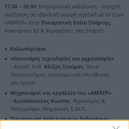
17.00 – 20.00:
Ενημερωτική εκδήλωση - ανοιχτή
συζήτηση σε υβριδική μορφή σχετικά με το έργο
«AMREP» στην
Πνευματική Εστία Σπάρτης
,
Λυκούργου 82 & Χαμαρέτου, στη Σπάρτη
Καλωσόρισμα
«Καινοτόμες τεχνολογίες και αρχαιολογία»
-
Αναπλ. Καθ.
Βλίζος Σταύρος
, Ιόνιο
Πανεπιστήμιο, επιστημονικά υπεύθυνος
του έργου
Μηχανισμοί και εργαλεία του «AMREP»
- Κωτσόπουλος Κώστας
, Αγρονόμος &
Τοπογράφος Μηχανικός Ε.Μ.Π.
Τεκμηρίωση πολιτιστικών δεδομένων -
Καθ.
Καπιδάκης Σαράντος
, Πανεπιστήμιο