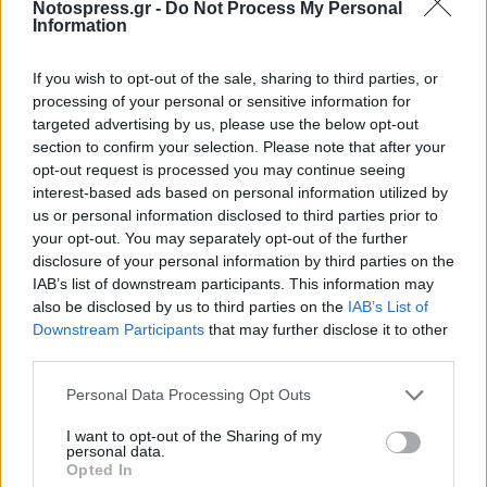
Notospress.gr -
Do Not Process My Personal
Δυτικής Αττικής, συντονιστής του έργου
Information
Το Σωματείο
«Οι Φίλοι του Αμυκλαίου»
If you wish to opt-out of the sale, sharing to third parties, or
και οι προσπάθειες ανάδειξης του
processing of your personal or sensitive information for
Ερευνητικού Προγράμματος,
Γεωργιάδης
targeted advertising by us, please use the below opt-out
section to confirm your selection. Please note that after your
Βασίλης
, Πρόεδρος
opt-out request is processed you may continue seeing
Συζήτηση με το κοινό
interest-based ads based on personal information utilized by
us or personal information disclosed to third parties prior to
Η είσοδος είναι ελεύθερη
your opt-out. You may separately opt-out of the further
disclosure of your personal information by third parties on the
IAB’s list of downstream participants. This information may
Ακολουθήστε το
notospress.gr
στο Google News και
also be disclosed by us to third parties on the
IAB’s List of
μάθετε πρώτοι
όλες τις ειδήσεις
Downstream Participants
that may further disclose it to other
third parties.
Personal Data Processing Opt Outs
TAGS:
ΠΝΕΥΜΑΤΙΚΗ ΕΣΤΙΑ ΣΠΑΡΤΗΣ
ΑΡΧΑΙΟΛΟΓΙΑ
I want to opt-out of the Sharing of my
ΨΗΦΙΑΚΗ ΑΡΧΑΙΟΛΟΓΙΑ
ΑΜΥΚΛΑΙΟ
AMREP
personal data.
Opted In
ΦΙΛΟΙ ΤΟΥ ΑΜΥΚΛΑΙΟΥ
ΠΟΛΙΤΙΣΜΟΣ