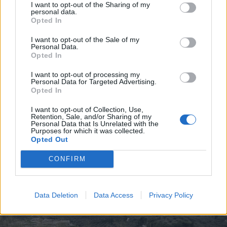
I want to opt-out of the Sharing of my
personal data.
Opted In
I want to opt-out of the Sale of my
Personal Data.
Opted In
I want to opt-out of processing my
Personal Data for Targeted Advertising.
Opted In
Photo 2/25
I want to opt-out of Collection, Use,
Φωτογραφία: Σπύρος Στάβερης
Retention, Sale, and/or Sharing of my
Personal Data that Is Unrelated with the
Purposes for which it was collected.
Opted Out
CONFIRM
Data Deletion
Data Access
Privacy Policy