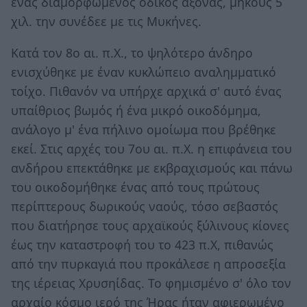
ένας διαμορφωμένος οδικός άξονας, μήκους 5
χιλ. την συνέδεε με τις Μυκήνες.
Κατά τον 8ο αι. π.Χ., το ψηλότερο άνδηρο
ενισχύθηκε με έναν κυκλώπειο αναλημματικό
τοίχο. Πιθανόν να υπήρχε αρχικά σ' αυτό ένας
υπαίθριος βωμός ή ένα μικρό οικοδόμημα,
ανάλογο μ' ένα πήλινο ομοίωμα που βρέθηκε
εκεί. Στις αρχές του 7ου αι. π.Χ. η επιφάνεια του
ανδήρου επεκτάθηκε με εκβραχισμούς και πάνω
του οικοδομήθηκε ένας από τους πρώτους
περίπτερους δωρικούς ναούς, τόσο σεβαστός
που διατήρησε τους αρχαϊκούς ξύλινους κίονες
έως την καταστροφή του το 423 π.Χ, πιθανώς
από την πυρκαγιά που προκάλεσε η απροσεξία
της ιέρειας Χρυσηίδας. Το φημισμένο σ' όλο τον
αρχαίο κόσμο ιερό της Ήρας ήταν αφιερωμένο