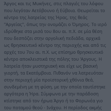
Άργος και τις Μυκήνες, στις πλαγιές του λόφου
που λεγόταν Αετόβουνο ή Εύβοια. Θεωρείται το
κέντρο της λατρείας της Ήρας, της θεάς
''Αργείας'', όπως την ονομάζει ο Όμηρος. Το ιερό
ιδρύθηκε στα μισά του 8ου αι. π.Χ. σε μία θέση
που δεσπόζει στην αργολική πεδιάδα, αρχικά
ως θρησκευτικό κέντρο της περιοχής και από τις
αρχές του 7ου αι. π.Χ. ως επίσημο θρησκευτικό
κέντρο αποκλειστικά της πόλης του 'Αργους. Η
λατρεία ήταν μυστηριακή και είχε ως βασική
γιορτή, τα Εκατόμβοια. Πιθανόν να λατρευόταν
στην περιοχή μία προϊστορική χθόνια θεά,
συνδεμένη με τη φύση, με την οποία ταυτίστηκε
αργότερα η Ήρα. Σύμφωνα με την παράδοση
κτίστηκε από τον ήρωα Άργο ή το Φορωνέα γιο
του ποταμού θεού - Ινάχου. Η περίοδος ακμής