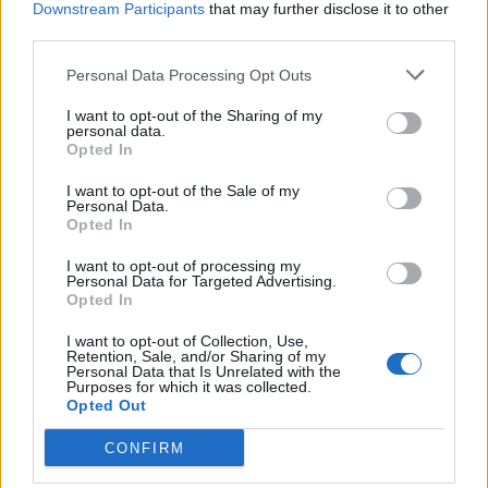
Downstream Participants
that may further disclose it to other
third parties.
Κορινθία: Παραδίδονται τρία σημαντικά έργα
προστασίας και ανάδειξης μνημείων
Personal Data Processing Opt Outs
05/08/2026 19:22
I want to opt-out of the Sharing of my
personal data.
Opted In
I want to opt-out of the Sale of my
Personal Data.
Opted In
I want to opt-out of processing my
Personal Data for Targeted Advertising.
Opted In
I want to opt-out of Collection, Use,
Retention, Sale, and/or Sharing of my
Personal Data that Is Unrelated with the
Purposes for which it was collected.
Opted Out
Σπάρτη: Ο Γιάννης Κότσιρας στο Σαϊνοπούλειο
CONFIRM
01/08/2026 19:00