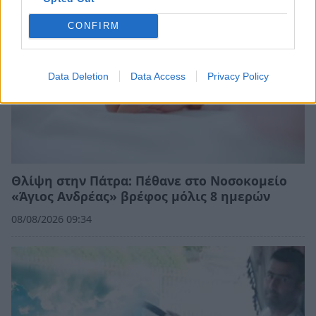
CONFIRM
Data Deletion
Data Access
Privacy Policy
Θλίψη στην Πάτρα: Πέθανε στο Νοσοκομείο
«Άγιος Ανδρέας» βρέφος μόλις 8 ημερών
08/08/2026 09:34