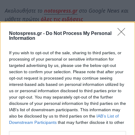
Ακολουθήστε το
notospress.gr
στο Google News και
μάθετε πρώτοι
όλες τις ειδήσεις
Notospress.gr -
Do Not Process My Personal
Information
TAGS:
ΠΥΡΓΟΣ
ΔΗΜΟΣ ΠΥΡΓΟΥ
ΚΑΡΝΑΒΑΛΙ
ΚΑΡΝΑΒΑΛΙ 2023
ΕΚΔΗΛΩΣΕΙΣ
ΑΠΟΚΡΙΕΣ 2023
If you wish to opt-out of the sale, sharing to third parties, or
processing of your personal or sensitive information for
targeted advertising by us, please use the below opt-out
section to confirm your selection. Please note that after your
opt-out request is processed you may continue seeing
interest-based ads based on personal information utilized by
us or personal information disclosed to third parties prior to
your opt-out. You may separately opt-out of the further
disclosure of your personal information by third parties on the
IAB’s list of downstream participants. This information may
also be disclosed by us to third parties on the
IAB’s List of
Downstream Participants
that may further disclose it to other
third parties.