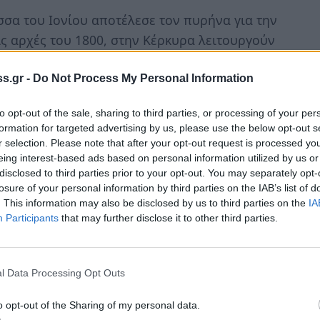
σσα του Ιονίου αποτέλεσε τον πυρήνα για την
ς αρχές του 1800, στην Κέρκυρα λειτουργούν
εί με τη γαλλόφωνη «Φιλογένεια» και η Saint
Μεγάλη Ανατολή» της Γαλλίας ,η Στοά
s.gr -
Do Not Process My Personal Information
 χρόνια αργότερα μυήθηκε ένας από τους
to opt-out of the sale, sharing to third parties, or processing of your per
υήλ Ξάνθος.
formation for targeted advertising by us, please use the below opt-out s
r selection. Please note that after your opt-out request is processed y
ς η πρώτη τεκτονική στοά στην ελεύθερη
eing interest-based ads based on personal information utilized by us or
 με το όνομα «Πανελλήνιον». Αυτό μάλιστα
disclosed to third parties prior to your opt-out. You may separately opt-
losure of your personal information by third parties on the IAB’s list of
ου Ιωάννη Βαπτιστή Θεοτόκη κατοίκου
. This information may also be disclosed by us to third parties on the
IA
α στην Ζάκυνθο, χρονολογημένη από 22
Participants
that may further disclose it to other third parties.
σαν οι εργασίες για τη δημιουργία της
l Data Processing Opt Outs
o opt-out of the Sharing of my personal data.