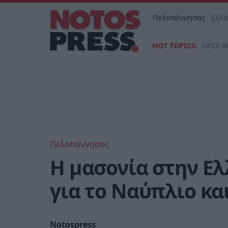
Πελοπόννησος
Ελλ
HOT TOPICS:
ΟΡΟΙ Χ
Πελοπόννησος
Η μασονία στην Ελ
για το Ναύπλιο κα
Notospress