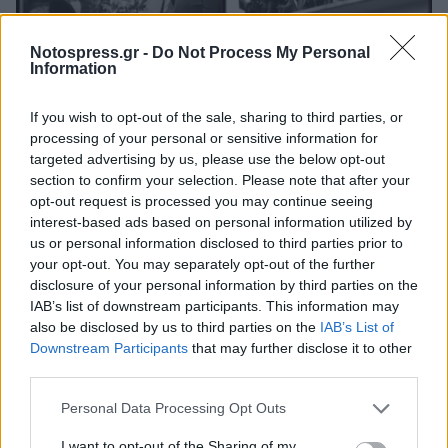
Notospress.gr -
Do Not Process My Personal
Information
If you wish to opt-out of the sale, sharing to third parties, or
Επίσκεψη στη Σπάρτη, 3-5-1963
processing of your personal or sensitive information for
targeted advertising by us, please use the below opt-out
Μεγαλειώδην υποδοχήν επεφύλαξεν εις τους
section to confirm your selection. Please note that after your
βασιλείς
και
ο λαός της
Σπάρτης
. Εις τα όρια του
opt-out request is processed you may continue seeing
interest-based ads based on personal information utilized by
νομού Λακωνίας τους υπεδέχθησαν ο Υφυπουργός
us or personal information disclosed to third parties prior to
Εσωτερικών κ.
Δαβάκης
, ο αρχηγός Χωροφυλακής κ.
your opt-out. You may separately opt-out of the further
Βαρδουλάκης και ο Νομάρχης κ.
Σκανδάλης
.
disclosure of your personal information by third parties on the
IAB’s list of downstream participants. This information may
Ο
Βασιλιάς Παύλος
, η
Βασίλισσα Φρειδερίκη
, ο
also be disclosed by us to third parties on the
IAB’s List of
Downstream Participants
that may further disclose it to other
Διάδοχος Κωνσταντίνος
και η
Πριγκίπισσα
third parties.
Ειρήνη
εισέρχονται πεζή στο κέντρο της πόλης,
Personal Data Processing Opt Outs
όπου τυγχάνουν ενθουσιώδους υποδοχής από το
συγκεντρωμένο πλήθος.
I want to opt-out of the Sharing of my