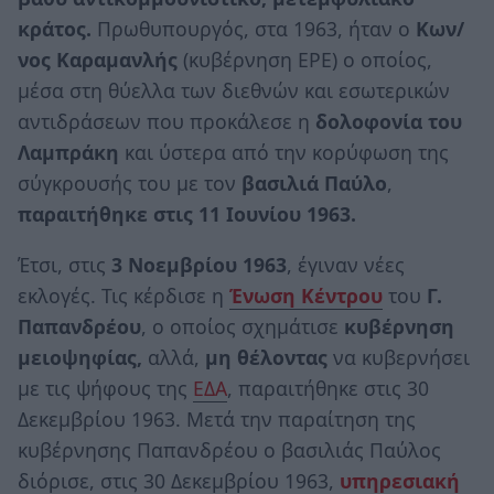
κράτος.
Πρωθυπουργός, στα 1963, ήταν ο
Κων/
νος Καραμανλής
(κυβέρνηση ΕΡΕ) ο οποίος,
μέσα στη θύελλα των διεθνών και εσωτερικών
αντιδράσεων που προκάλεσε η
δολοφονία του
Λαμπράκη
και ύστερα από την κορύφωση της
σύγκρουσής του με τον
βασιλιά Παύλο
,
παραιτήθηκε στις 11 Ιουνίου 1963.
Έτσι, στις
3 Νοεμβρίου 1963
, έγιναν νέες
εκλογές. Τις κέρδισε η
Ένωση Κέντρου
του
Γ.
Παπανδρέου
, ο οποίος σχημάτισε
κυβέρνηση
μειοψηφίας,
αλλά,
μη θέλοντας
να κυβερνήσει
με τις ψήφους της
ΕΔΑ
, παραιτήθηκε στις 30
Δεκεμβρίου 1963. Μετά την παραίτηση της
κυβέρνησης Παπανδρέου ο βασιλιάς Παύλος
διόρισε, στις 30 Δεκεμβρίου 1963,
υπηρεσιακή