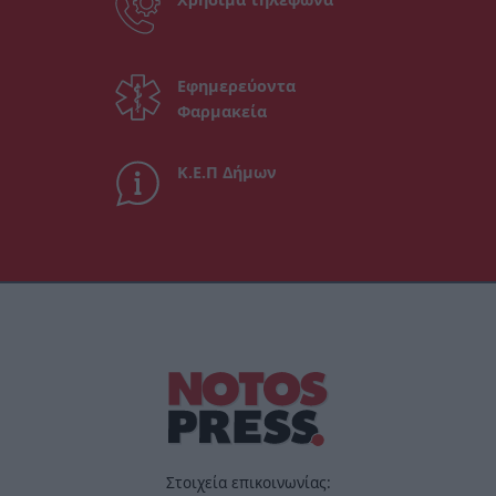
Εφημερεύοντα
Φαρμακεία
Κ.Ε.Π Δήμων
Στοιχεία επικοινωνίας: