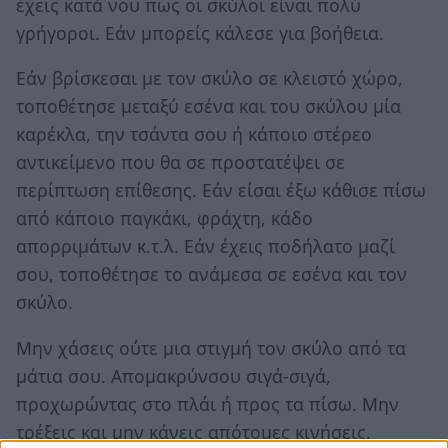
έχεις κατά νου πως οι σκύλοι είναι πολύ
γρήγοροι. Εάν μπορείς κάλεσε για βοήθεια.
Εάν βρίσκεσαι με τον σκύλο σε κλειστό χώρο,
τοποθέτησε μεταξύ εσένα και του σκύλου μία
καρέκλα, την τσάντα σου ή κάποιο στέρεο
αντικείμενο που θα σε προστατέψει σε
περίπτωση επίθεσης. Εάν είσαι έξω κάθισε πίσω
από κάποιο παγκάκι, φράχτη, κάδο
απορριμάτων κ.τ.λ. Εάν έχεις ποδήλατο μαζί
σου, τοποθέτησε το ανάμεσα σε εσένα και τον
σκύλο.
Μην χάσεις ούτε μια στιγμή τον σκύλο από τα
μάτια σου. Απομακρύνσου σιγά-σιγά,
προχωρώντας στο πλάι ή προς τα πίσω. Μην
τρέξεις και μην κάνεις απότομες κινήσεις.