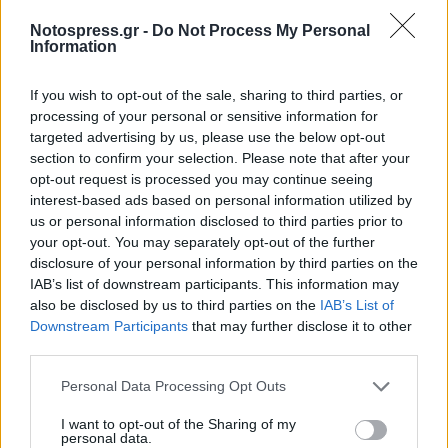
Όλα τα παραπάνω απαιτούν να κρατήσεις την
Notospress.gr -
Do Not Process My Personal
Information
ψυχραιμία σου και να μην πανικοβληθείς. Δεν
σου λέμε πως είναι το πιο εύκολο πράγμα στο
If you wish to opt-out of the sale, sharing to third parties, or
κόσμο. Πολύ λίγοι σκύλοι θα πραγματοποιήσουν
processing of your personal or sensitive information for
targeted advertising by us, please use the below opt-out
τελικά επίθεση, όταν σιγουρευτούν πως δεν
section to confirm your selection. Please note that after your
είσαι απειλή, θα σε αφήσουν ήσυχο.
opt-out request is processed you may continue seeing
interest-based ads based on personal information utilized by
Αυτό που πρέπει να κάνεις μόλις γυρίσεις σπίτι
us or personal information disclosed to third parties prior to
είναι να αναφέρεις το συμβάν στην δημοτική
your opt-out. You may separately opt-out of the further
disclosure of your personal information by third parties on the
αρχή ή σε κάποια φιλοζωική οργάνωση της
IAB’s list of downstream participants. This information may
περιοχή σου.
also be disclosed by us to third parties on the
IAB’s List of
Downstream Participants
that may further disclose it to other
Ακολουθήστε το
notospress.gr
στο Google News και
third parties.
μάθετε πρώτοι
όλες τις ειδήσεις
Personal Data Processing Opt Outs
I want to opt-out of the Sharing of my
personal data.