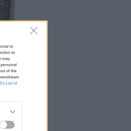
sonal or
ection to
ou may
 personal
out of the
 downstream
B’s List of