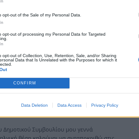
In
φωτογραφίες
o opt-out of the Sale of my Personal Data.
In
Παπαδημητρίου ανέφερε:
to opt-out of processing my Personal Data for Targeted
ing.
ι δημοτικοί σύμβουλοι, η σημερινή εκλογή
In
ίου Πύργου αποτελεί για μένα ύψιστη τιμή.
o opt-out of Collection, Use, Retention, Sale, and/or Sharing
ersonal Data that Is Unrelated with the Purposes for which it
lected.
διάς τον Δήμαρχο Πύργου κ. Παναγιώτη
Out
έση αυτή, καθώς και όλα τα μέλη της
τήριξαν αυτή την επιλογή του.
CONFIRM
υς συμβούλους των υπολοίπων παρατάξεων
Data Deletion
Data Access
Privacy Policy
οντας με αυτό τον τρόπο την εμπιστοσύνη
υ Δημοτικού Συμβουλίου μου γεννά
ραλγική θέση καλούμαι να ανταποκριθώ στις