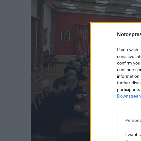
Notospres
If you wish 
sensitive in
confirm you
continue se
information 
further disc
participants
Downstream 
Persona
I want t