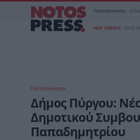
Πελοπόννησος
Ελλ
HOT TOPICS:
ΟΡΟΙ Χ
Πελοπόννησος
Δήμος Πύργου: Νέ
Δημοτικού Συμβου
Παπαδημητρίου