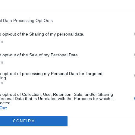
γημένων ή αδικαιολόγητων απουσιών
στα
l Data Processing Opt Outs
ό είναι
καθαρά αρμοδιότητα του Υπουργείου
 της Δημοτικής Αρχής»,
αναφέρει σε
o opt-out of the Sharing of my personal data.
In
ews και μάθετε πρώτοι
όλες τις ειδήσεις
o opt-out of the Sale of my Personal Data.
In
to opt-out of processing my Personal Data for Targeted
ΧΟΛΙΚΕΣ ΑΠΟΥΣΙΕΣ
ΕΚΠΑΙΔΕΥΣΗ
ing.
In
o opt-out of Collection, Use, Retention, Sale, and/or Sharing
ersonal Data that Is Unrelated with the Purposes for which it
lected.
Out
CONFIRM