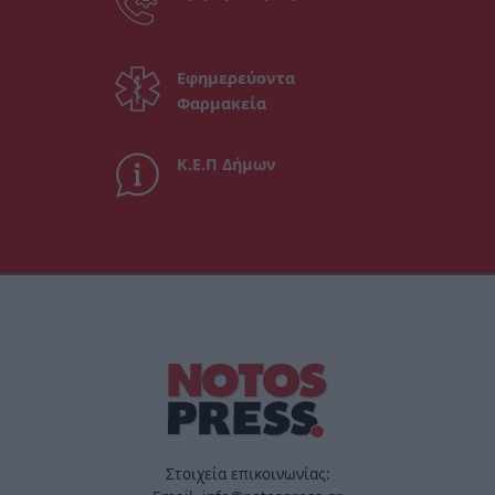
Εφημερεύοντα
Φαρμακεία
Κ.Ε.Π Δήμων
Στοιχεία επικοινωνίας: