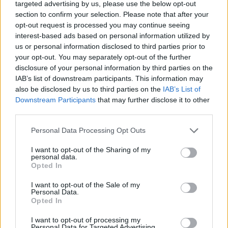
σε καταψύκτη
targeted advertising by us, please use the below opt-out
section to confirm your selection. Please note that after your
05/08/2026 13:00
opt-out request is processed you may continue seeing
interest-based ads based on personal information utilized by
us or personal information disclosed to third parties prior to
your opt-out. You may separately opt-out of the further
disclosure of your personal information by third parties on the
IAB’s list of downstream participants. This information may
also be disclosed by us to third parties on the
IAB’s List of
Downstream Participants
that may further disclose it to other
third parties.
Personal Data Processing Opt Outs
I want to opt-out of the Sharing of my
personal data.
Opted In
Mυστράς: Κανείς δεν πλησίαζε το μυστήριο
I want to opt-out of the Sale of my
ξενοδοχείο που έκρυβε έναν νεκρό 90χρονο
Personal Data.
για χρόνια
Opted In
05/08/2026 09:32
I want to opt-out of processing my
Personal Data for Targeted Advertising.